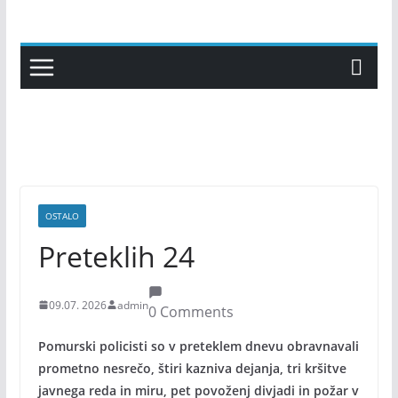
Skip
to
content
OSTALO
Preteklih 24
09.07. 2026
admin
0 Comments
Pomurski policisti so v preteklem dnevu obravnavali
prometno nesrečo, štiri kazniva dejanja, tri kršitve
javnega reda in miru, pet povoženj divjadi in požar v