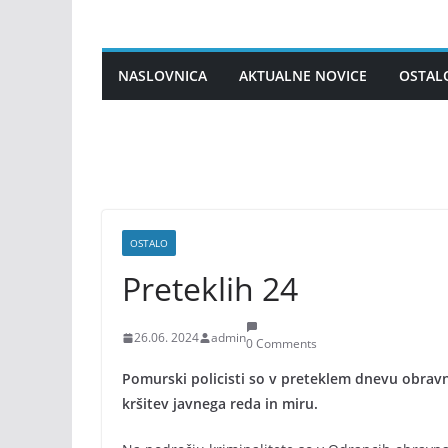
Skip
to
content
NASLOVNICA
AKTUALNE NOVICE
OSTAL
OSTALO
Preteklih 24
26.06. 2024
admin
0 Comments
Pomurski policisti so v preteklem dnevu obravna
kršitev javnega reda in miru.