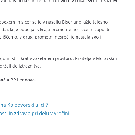
ali tatvino kosilnice na nitko, vlom v Lukačevcih in kaznivo
begom in sicer se je v naselju Biserjane lažje telesno
ai, ki je odpeljal s kraja prometne nesreče in zapustil
ščemo. V drugi prometni nesreči je nastala zgolj
aju in štiri krat v zasebnem prostoru. Kršitelja v Moravskih
držali do iztreznitve.
močju PP Lendava.
na Kolodvorski ulici 7
ti in zdravja pri delu v vročini