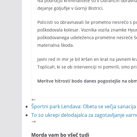
Na področju kriminalitete so v Odrancih obravnav
dejanje goljufije v Gornji Bistrici.
Policisti so obravnavali še prometno nesrečo s po
poškodovala kolesar. Voznika vozila znamke Hyund
poškodovanega udeleženca prometne nesreče še i
materialna škoda.
Javni red in mir je bil kršen en krat na javnem kr
Toplicah, ki se ob intervenciji ni pomirili, smo pri
Meritve hitrosti bodo danes pogostejše na ob
Športni park Lendava: Obeta se večja sanacija 
To so ukrepi delodajalca za zagotavljanje varnos
Morda vam bo všeč tudi