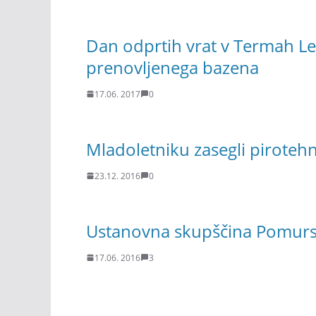
Dan odprtih vrat v Termah L
prenovljenega bazena
17.06. 2017
0
Mladoletniku zasegli pirotehn
23.12. 2016
0
Ustanovna skupščina Pomurs
17.06. 2016
3