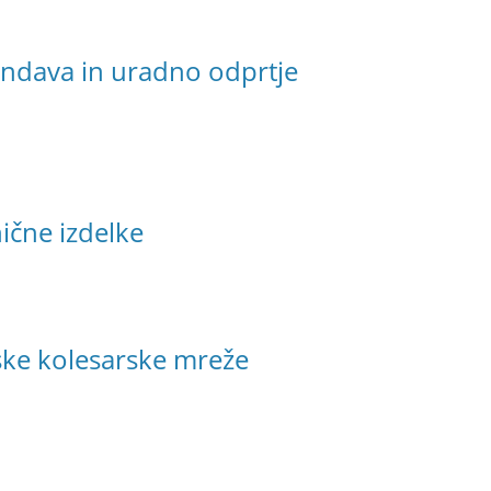
endava in uradno odprtje
ične izdelke
ke kolesarske mreže