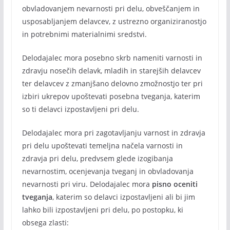
obvladovanjem nevarnosti pri delu, obveščanjem in
usposabljanjem delavcev, z ustrezno organiziranostjo
in potrebnimi materialnimi sredstvi.
Delodajalec mora posebno skrb nameniti varnosti in
zdravju nosečih delavk, mladih in starejših delavcev
ter delavcev z zmanjšano delovno zmožnostjo ter pri
izbiri ukrepov upoštevati posebna tveganja, katerim
so ti delavci izpostavljeni pri delu.
Delodajalec mora pri zagotavljanju varnost in zdravja
pri delu upoštevati temeljna načela varnosti in
zdravja pri delu, predvsem glede izogibanja
nevarnostim, ocenjevanja tveganj in obvladovanja
nevarnosti pri viru. Delodajalec mora
pisno oceniti
tveganja
, katerim so delavci izpostavljeni ali bi jim
lahko bili izpostavljeni pri delu, po postopku, ki
obsega zlasti: