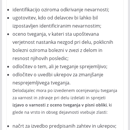
identifikacijo oziroma odkrivanje nevarnosti;
ugotovitev, kdo od delavcev bi lahko bil
izpostavljen identificiranim nevarnostim;
oceno tveganja, v kateri sta upoštevana
verjetnost nastanka nezgod pri delu, poklicnih
bolezni oziroma bolezni v zvezi z delom in
resnost njihovih posledic;
odločitev o tem, ali je tveganje sprejemljivo;
odločitev o uvedbi ukrepov za zmanjšanje
nesprejemljivega tveganja.
Delodajalec mora po izvedenem ocenjevanju tveganja
za varnost in zdravje pri delu izdelati in sprejeti
izjavo o varnosti z oceno tveganja v pisni obliki
, ki
glede na vrsto in obseg dejavnosti vsebuje zlasti:
načrt za izvedbo predpisanih zahtev in ukrepov;