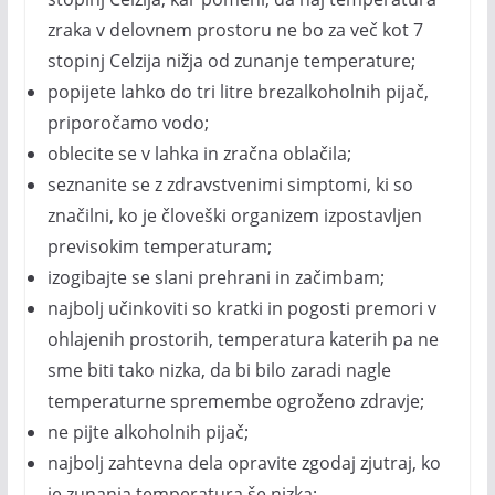
zraka v delovnem prostoru ne bo za več kot 7
stopinj Celzija nižja od zunanje temperature;
popijete lahko do tri litre brezalkoholnih pijač,
priporočamo vodo;
oblecite se v lahka in zračna oblačila;
seznanite se z zdravstvenimi simptomi, ki so
značilni, ko je človeški organizem izpostavljen
previsokim temperaturam;
izogibajte se slani prehrani in začimbam;
najbolj učinkoviti so kratki in pogosti premori v
ohlajenih prostorih, temperatura katerih pa ne
sme biti tako nizka, da bi bilo zaradi nagle
temperaturne spremembe ogroženo zdravje;
ne pijte alkoholnih pijač;
najbolj zahtevna dela opravite zgodaj zjutraj, ko
je zunanja temperatura še nizka;