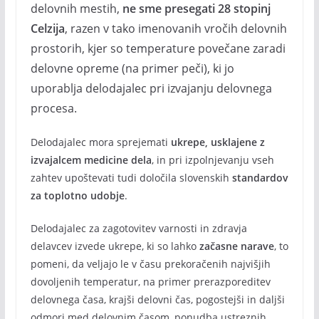
delovnih mestih,
ne sme presegati 28 stopinj
Celzija
, razen v tako imenovanih vročih delovnih
prostorih, kjer so temperature povečane zaradi
delovne opreme (na primer peči), ki jo
uporablja delodajalec pri izvajanju delovnega
procesa.
Delodajalec mora sprejemati
ukrepe, usklajene z
izvajalcem medicine dela
, in pri izpolnjevanju vseh
zahtev upoštevati tudi določila slovenskih
standardov
za toplotno udobje
.
Delodajalec za zagotovitev varnosti in zdravja
delavcev izvede ukrepe, ki so lahko
začasne narave
, to
pomeni, da veljajo le v času prekoračenih najvišjih
dovoljenih temperatur, na primer prerazporeditev
delovnega časa, krajši delovni čas, pogostejši in daljši
odmori med delovnim časom, ponudba ustreznih