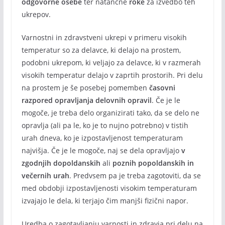
odgovorne osebe
ter natančne
roke
za izvedbo teh
ukrepov.
Varnostni in zdravstveni ukrepi v primeru visokih
temperatur so za delavce, ki delajo na prostem,
podobni ukrepom, ki veljajo za delavce, ki v razmerah
visokih temperatur delajo v zaprtih prostorih. Pri delu
na prostem je še posebej pomemben
časovni
razpored opravljanja delovnih opravil
. Če je le
mogoče, je treba delo organizirati tako, da se delo ne
opravlja (ali pa le, ko je to nujno potrebno) v tistih
urah dneva, ko je izpostavljenost temperaturam
najvišja. Če je le mogoče, naj se dela opravljajo
v
zgodnjih dopoldanskih
ali
poznih popoldanskih in
večernih urah
. Predvsem pa je treba zagotoviti, da se
med obdobji izpostavljenosti visokim temperaturam
izvajajo le dela, ki terjajo čim manjši fizični napor.
Uredba o zagotavljanju varnosti in zdravja pri delu na