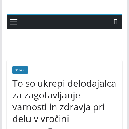
Skip
to
content
OSTALO
To so ukrepi delodajalca
za zagotavljanje
varnosti in zdravja pri
delu v vročini