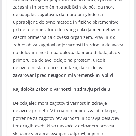
začasnih in premičnih gradbiščih določa, da mora
delodajalec zagotoviti, da mora biti glede na
uporabljene delovne metode in fizične obremenitve
pri delu temperatura delovnega okolja med delovnim
časom primerna za človeški organizem. Pravilnik o
zahtevah za zagotavljanje varnosti in zdravja delavcev
na delovnih mestih pa določa, da mora delodajalec v
primeru, da delavci delajo na prostem, urediti
delovna mesta na prostem tako, da so delavci
zavarovani pred neugodnimi vremenskimi vplivi
.
Kaj določa Zakon o varnosti in zdravju pri delu
Delodajalec mora zagotoviti varnost in zdravje
delavcev pri delu. V ta namen mora izvajati ukrepe,
potrebne za zagotovitev varnosti in zdravja delavcev
ter drugih oseb, ki so navzoče v delovnem procesu,
vključno s preprečevanjem, odpravljanjem in