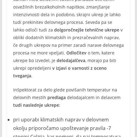
osvežilnih brezalkoholnih napitkov, zmanjšanje
intenzivnosti dela in podobno, skrajni ukrep je lahko
tudi prekinitev delovnega procesa. Seveda pa se
lahko odloči tudi za
dolgoročnejše tehnične ukrepe
v
obliki dodatnih klimatskih in prezračevalnih naprav,
če drugih ukrepov na primer zaradi narave delovnega
procesa ne more vpeljati.
Odločitev
o tem, katere
ukrepe bo izvedel, je
delodajalčeva
, morajo pa biti
ukrepi opredeljeni
v izjavi o varnosti z oceno
tveganja
.
Inšpektorat za delo glede povišanih temperatur na
delovnih mestih
predlaga
delodajalcem in delavcem
tudi naslednje ukrepe
:
pri uporabi klimatskih naprav v delovnem
okolju priporočamo upoštevanje pravila -7
stopinj Celzija, kar pomeni, da naj temperatura