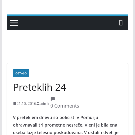
Skip
to
content
OSTALO
Preteklih 24
21.10. 2016
admin
0 Comments
V preteklem dnevu so policisti v Pomurju
obravnavali tri prometne nesreče. V eni je bila ena
oseba lažje telesno poškodovana. V ostalih dveh je