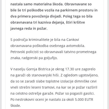
nastala samo materialna škoda. Obravnavane so
bile še tri poškodbe vozila na parkirnem prostoru in
dva primera povoženja divjadi. Poleg tega so bila
obravnavana tri kazniva dejanja, štiri kršitve
javnega reda in požar.
S področja kriminalitete je bila na Cankovi
obravnavana poškodba osebnega avtomobila.
Petrovski policisti so obravnavali tatvino prometnega
znaka, radgonski pa goljufijo.
V naselju Gornja Bistrica je okrog 17.30 ure zagorelo
na garaži ob stanovanjski hiši. Z ogledom ugotovljeno,
da so se zaradi slabe toplotne izolacije dimniške cevi
vneli strešni leseni tramovi, na kar se je požar razširil
na celotno ostrešje garaže. Požar so pogasili gasilci.
Po nestrokovni oceni je nastalo za okoli 5.000 EUTR
škode.