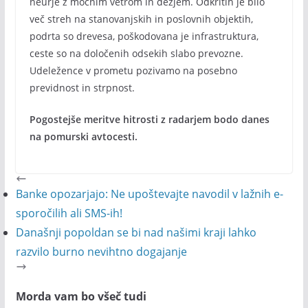
neurje z močnim vetrom in dežjem. Odkritih je bilo
več streh na stanovanjskih in poslovnih objektih,
podrta so drevesa, poškodovana je infrastruktura,
ceste so na določenih odsekih slabo prevozne.
Udeležence v prometu pozivamo na posebno
previdnost in strpnost.
Pogostejše meritve hitrosti z radarjem bodo danes
na pomurski avtocesti.
Banke opozarjajo: Ne upoštevajte navodil v lažnih e-
sporočilih ali SMS-ih!
Današnji popoldan se bi nad našimi kraji lahko
razvilo burno nevihtno dogajanje
Morda vam bo všeč tudi