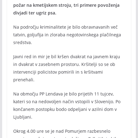
požar na kmetijskem stroju, tri primere povoženja
divjadi ter ugriz psa.
Na področju kriminalitete je bilo obravnavanih več
tatvin, goljufija in zloraba negotovinskega plačilnega
sredstva.
Javni red in mir je bil kršen dvakrat na javnem kraju
in dvakrat v zasebnem prostoru. Kršitelji so se ob
intervenciji policistov pomirili in s kršitvami
prenehali.
Na območju PP Lendava je bilo prijetih 11 tujcev,
kateri so na nedovoljen način vstopili v Slovenijo. Po
končanem postopku bodo odpeljani v azilni dom v
Ljubljani.
Okrog 4.00 ure se je nad Pomurjem razbesnelo