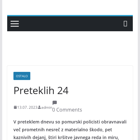
Skip
to
content
OSTALO
Preteklih 24
13.07. 2023
admin
0 Comments
V preteklem dnevu so pomurski policisti obravnavali
več prometnih nesreč z materialno škodo, pet
kaznivih dejanj, štiri kršitve javnega reda in miru,