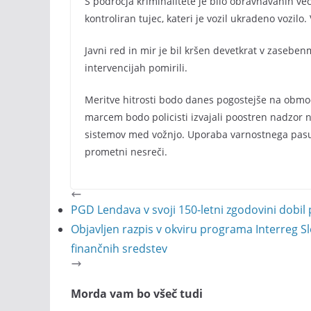
S področja kriminalitete je bilo obravnavanih več 
kontroliran tujec, kateri je vozil ukradeno vozilo.
Javni red in mir je bil kršen devetkrat v zasebenm
intervencijah pomirili.
Meritve hitrosti bodo danes pogostejše na območ
marcem bodo policisti izvajali poostren nadzor
sistemov med vožnjo. Uporaba varnostnega pas
prometni nesreči.
PGD Lendava v svoji 150-letni zgodovini dobil
Objavljen razpis v okviru programa Interreg Sl
finančnih sredstev
Morda vam bo všeč tudi