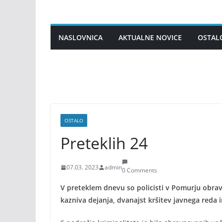
Skip
to
content
NASLOVNICA
AKTUALNE NOVICE
OSTAL
OSTALO
Preteklih 24
07.03. 2023
admin
0 Comments
V preteklem dnevu so policisti v Pomurju obrav
kazniva dejanja, dvanajst kršitev javnega reda 