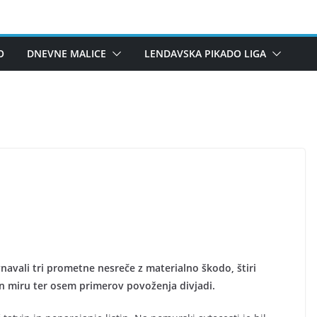
O
DNEVNE MALICE
LENDAVSKA PIKADO LIGA
navali tri prometne nesreče z materialno škodo, štiri
in miru ter osem primerov povoženja divjadi.