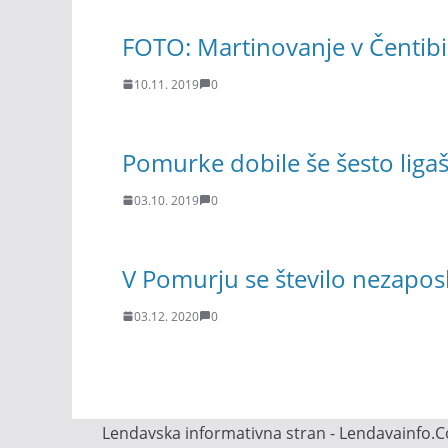
FOTO: Martinovanje v Čentibi
10.11. 2019
0
Pomurke dobile še šesto liga
03.10. 2019
0
V Pomurju se število nezapos
03.12. 2020
0
Lendavska informativna stran - Lendavainfo.Co