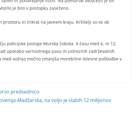
tatvin in ponarejanje listin. Na pomurski avtocesti je bil
 Vozilo je bilo v postopku zaseženo.
 prostoru in trikrat na javnem kraju. Kršitelji so se ob
ju policijske postaje Murska Sobota. V času med 6. in 12.
 nad uporabo varnostnega pasu in ustreznih zadrževalnih
u med vožnjo močno zmanjša morebitne telesne poškodbe v
 prvo predsednico
ovenija-Madžarska, na voljo je slabih 12 milijonov