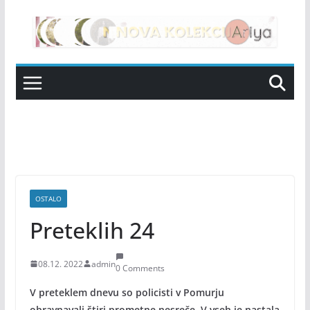
Skip
to
content
OSTALO
Preteklih 24
08.12. 2022
admin
0 Comments
V preteklem dnevu so policisti v Pomurju
obravnavali štiri prometne nesreče. V vseh je nastala