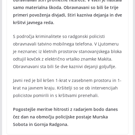
samo materialna škoda. Obravnavani so bili še trije
primeri povoženja divjadi, štiri kazniva dejanja in dve
kršitvi javnega reda.
S področja kriminalitete so radgonski policisti
obravnavali tatvino mobilnega telefona. V Ljutomeru
je neznanec iz kletnih prostorov stanovanjskega bloka
odtujil kovček z električno vrtalko znamke Makita.
Obravnavani sta bili še dve kaznivi dejanji goljufije.
Javni red je bil kršen 1-krat v zasebnem prostoru in 1-
krat na javnem kraju. Kršitelji so se ob intervencijah
policistov pomirili in s kršitvami prenehali.
Pogostejše meritve hitrosti z radarjem bodo danes
čez dan na območju policijske postaje Murska
Sobota in Gornja Radgona.