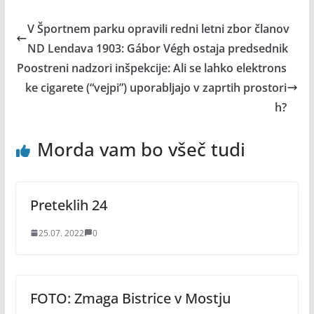
V Športnem parku opravili redni letni zbor članov
ND Lendava 1903: Gábor Végh ostaja predsednik
Poostreni nadzori inšpekcije: Ali se lahko elektrons
ke cigarete (“vejpi”) uporabljajo v zaprtih prostori
h?
Morda vam bo všeč tudi
Preteklih 24
25.07. 2022
0
FOTO: Zmaga Bistrice v Mostju