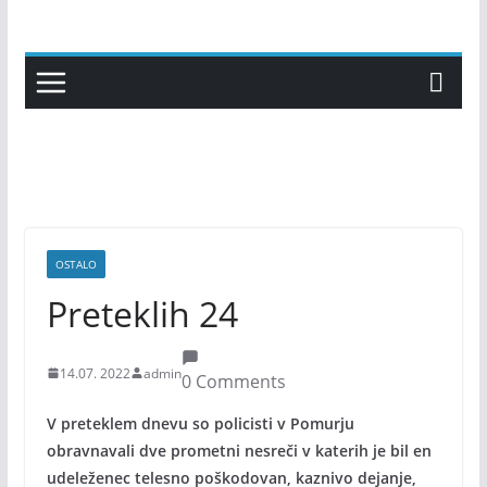
Skip
to
content
OSTALO
Preteklih 24
14.07. 2022
admin
0 Comments
V preteklem dnevu so policisti v Pomurju
obravnavali dve prometni nesreči v katerih je bil en
udeleženec telesno poškodovan, kaznivo dejanje,