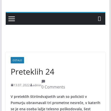
Skip
to
content
OSTALO
Preteklih 24
13.07. 2022
admin
0 Comments
V preteklih štiriindvajsetih urah so policisti v
Pomurju obravnavali tri prometne nesreče, v katerih
se je ena oseba lažje telesno poškodovala, šest