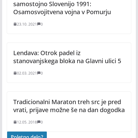
samostojno Slovenijo 1991:
Osamosvojitvena vojna v Pomurju
23.10. 2021
0
Lendava: Otrok padel iz
stanovanjskega bloka na Glavni ulici 5
02.03. 2021
0
Tradicionalni Maraton treh src je pred
vrati, prijave možne še na dan dogodka
12.05. 2018
0
Poletno delo?