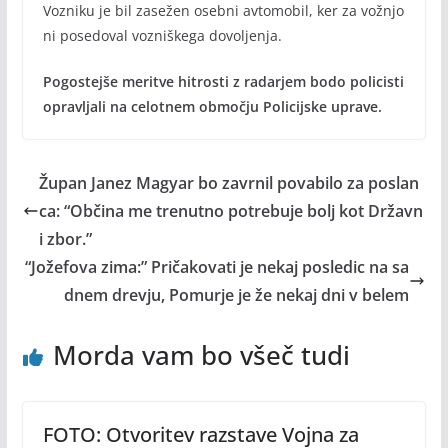
Vozniku je bil zasežen osebni avtomobil, ker za vožnjo
ni posedoval vozniškega dovoljenja.
Pogostejše meritve hitrosti z radarjem bodo policisti
opravljali na celotnem območju Policijske uprave.
Župan Janez Magyar bo zavrnil povabilo za poslan
ca: “Občina me trenutno potrebuje bolj kot Državn
i zbor.”
“Jožefova zima:” Pričakovati je nekaj posledic na sa
dnem drevju, Pomurje je že nekaj dni v belem
Morda vam bo všeč tudi
FOTO: Otvoritev razstave Vojna za