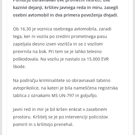
kaznivi dejanji, kršitev javnega reda in miru, zasegli
osebni avtomobil in dva primera povoženja divjadi.
Ob 16.30 je voznica osebnega avtomobila, zaradi
tega, ker ni vozila po sredini prometnega pasu
zapeljala desno izven vozišča in se z vozilom
prevrnila na bok. Pri tem se je lahko telesno
poškodovala. Na vozilu je nastalo za 15.000 EVR
škode.
Na področju kriminalitete so obravnavali tatvino
avtoprikolice, na kateri je bila nameščena registrska
tablica z oznakami MS UN-797 in goljufijo.
Javni red in mir je bil kršen enkrat v zasebnem
prostoru. Kršitelj se je po intervenciji policistov
pomiril in s kršitvijo prenehal.