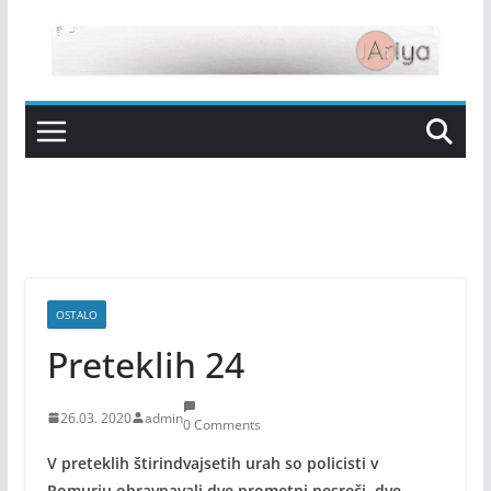
Skip
to
content
OSTALO
Preteklih 24
26.03. 2020
admin
0 Comments
V preteklih štirindvajsetih urah so policisti v
Pomurju obravnavali dve prometni nesreči, dve