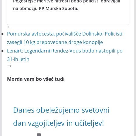
Pogostejše meritve hitrosti bodo policisti opravljali
na območju PP Murska Sobota.
Pomurska avtocesta, počivališče Dolinsko: Policisti
zasegli 10 kg prepovedane droge konoplje
Lenart: Legendarni Rendez-Vous bodo nastopili po
31-ih letih
Morda vam bo všeč tudi
Danes obeležujemo svetovni
dan vzgojiteljev in učiteljev!