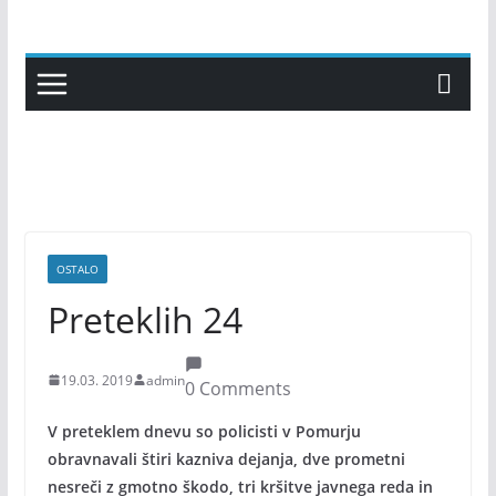
Skip
to
content
OSTALO
Preteklih 24
19.03. 2019
admin
0 Comments
V preteklem dnevu so policisti v Pomurju
obravnavali štiri kazniva dejanja, dve prometni
nesreči z gmotno škodo, tri kršitve javnega reda in