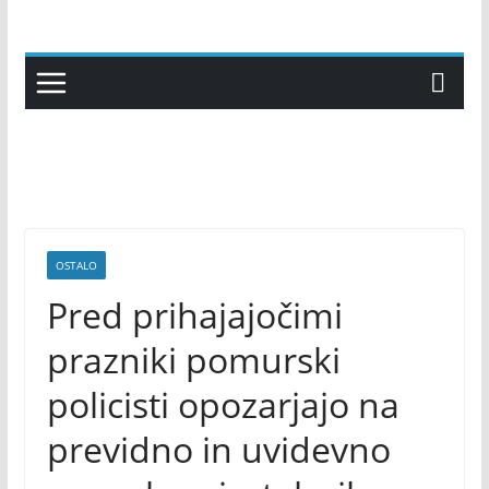
Skip
to
content
OSTALO
Pred prihajajočimi
prazniki pomurski
policisti opozarjajo na
previdno in uvidevno