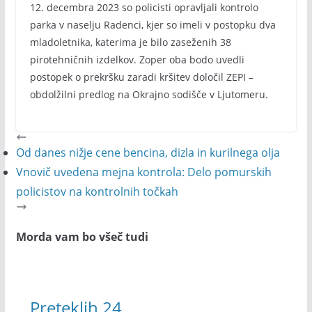
12. decembra 2023 so policisti opravljali kontrolo
parka v naselju Radenci, kjer so imeli v postopku dva
mladoletnika, katerima je bilo zaseženih 38
pirotehničnih izdelkov. Zoper oba bodo uvedli
postopek o prekršku zaradi kršitev določil ZEPI –
obdolžilni predlog na Okrajno sodišče v Ljutomeru.
Od danes nižje cene bencina, dizla in kurilnega olja
Vnovič uvedena mejna kontrola: Delo pomurskih
policistov na kontrolnih točkah
Morda vam bo všeč tudi
Preteklih 24