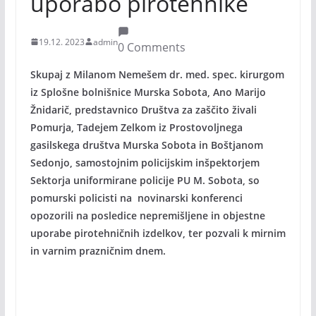
uporabo pirotehnike
19.12. 2023
admin
0 Comments
Skupaj z Milanom Nemešem dr. med. spec. kirurgom
iz Splošne bolnišnice Murska Sobota, Ano Marijo
Žnidarič, predstavnico Društva za zaščito živali
Pomurja, Tadejem Zelkom iz Prostovoljnega
gasilskega društva Murska Sobota in Boštjanom
Sedonjo, samostojnim policijskim inšpektorjem
Sektorja uniformirane policije PU M. Sobota, so
pomurski policisti na novinarski konferenci
opozorili na posledice nepremišljene in objestne
uporabe pirotehničnih izdelkov, ter pozvali k mirnim
in varnim prazničnim dnem.