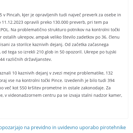
 v Pincah, kjer je opravljenih tudi največ preverk za osebe in
 11.12.2023 opravili preko 130.000 preverb, pri tem pa
ERPOL. Na problematično strukturo potnikov na kontrolni točki
er ostalih ukrepov, ampak veliko število zadetkov po 36. členu
pisani za storilce kaznivih dejanj. Od začetka začasnega
 od tega so izrekli 210 glob in 50 opozoril. Ukrepe po tujski
44 različnih državljanstev.
znali 10 kaznivih dejanj v zvezi mejne problematike, 132
oraj vse na kontrolni točki Pince. Izvedenih je bilo tudi 394
o več kot 550 kršitev prometne in ostale zakonodaje. Za
re, v videonadzornem centru pa se izvaja stalni nadzor kamer,
i opozarjajo na previdno in uvidevno uporabo pirotehnike