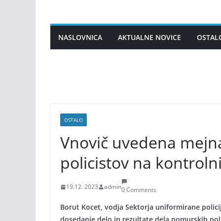
Skip
to
content
NASLOVNICA
AKTUALNE NOVICE
OSTAL
OSTALO
Vnovič uvedena mejna
policistov na kontroln
19.12. 2023
admin
0 Comments
Borut Kocet, vodja Sektorja uniformirane polici
dosedanje delo in rezultate dela pomurskih pol