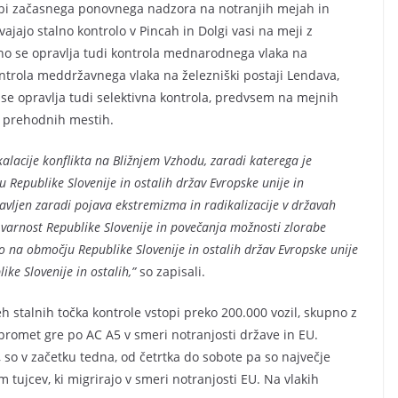
bi začasnega ponovnega nadzora na notranjih mejah in
ajajo stalno kontrolo v Pincah in Dolgi vasi na meji z
lno se opravlja tudi kontrola mednarodnega vlaka na
ontrola meddržavnega vlaka na železniški postaji Lendava,
se opravlja tudi selektivna kontrola, predvsem na mejnih
h prehodnih mestih.
lacije konflikta na Bližnjem Vzhodu, zaradi katerega je
Republike Slovenije in ostalih držav Evropske unije in
avljen zaradi pojava ekstremizma in radikalizacije v državah
a varnost Republike Slovenije in povečanja možnosti zlorabe
o na območju Republike Slovenije in ostalih držav Evropske unije
ike Slovenije in ostalih,”
so zapisali.
talnih točka kontrole vstopi preko 200.000 vozil, skupno z
 promet gre po AC A5 v smeri notranjosti države in EU.
, so v začetku tedna, od četrtka do sobote pa so največje
 tujcev, ki migrirajo v smeri notranjosti EU. Na vlakih