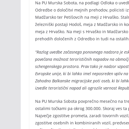
Na PU Murska Sobota, na podlagi Odloka o uved
Odredbe o določitvi mejnih prehodov, policisti izv
Madžarsko ter Petišovcih na meji z Hrvaško. Sta
železniški postaji Hodoš, meja z Madžarsko in k
meja z Hrvaško. Na meji s Hrvaško in Madžarsko 
prehodih določenih z Odredbo in tudi na ostali
“Razlog uvedbe začasnega ponovnega nadzora je eska
povečana možnost terorističnih napadov na območju 
schengenskega prostora. Prav tako je nadzor vzpost
Evropske unije, ki bi lahko imel neposreden vpliv n
Zahodno Balkanske migracijske poti oseb, ki bi lahk
izvedle teroristični napad ali ogrozile varnost Republ
Na PU Murska Sobota povprečno mesečno na treh s
ostalimi točkami pa okrog 300.000. Skoraj ves ta
Največje zgostitve prometa, zaradi tovornih vozil
zgostitve osebnih in kombiniranih vozil, predvsem