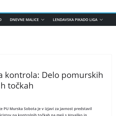
O
DNEVNE MALICE
LENDAVSKA PIKADO LIGA
 kontrola: Delo pomurskih
ih točkah
je PU Murska Sobota je v izjavi za javnost predstavil
icistov na kontrolnih točkah na meji s Hrvaško in