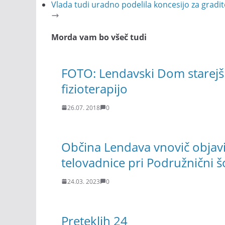
Vlada tudi uradno podelila koncesijo za gradit
Morda vam bo všeč tudi
FOTO: Lendavski Dom starejši
fizioterapijo
26.07. 2018
0
Občina Lendava vnovič objavil
telovadnice pri Podružnični š
24.03. 2023
0
Preteklih 24