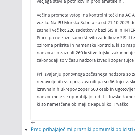
večjega števila potnikov in problematike ni.
Večina prometa vstopi na kontrolni točki na AC A5
vozila. Na PU Murska Sobota so od 21.10.2023 do
zaznali več kot 220 zadetkov v bazi SIS II in INT
Pince pa ne kaže samo število zadetkov v SIS II t
oziroma prikrite in namenske kontrole, ki so raz
nadzora so zaznali 260 kršitve tujske zakonodaje,
zakonodaji so v času nadzora izvedli zoper tujce 
Pri izvajanju ponovnega začasnega nadzora so za
nedovoljenih vstopov, zavrnili pa so 66 tujcev, sk
izravnalnih ukrepov zoper 500 oseb in ugotovljen
nadzor meje se uporabljajo tudi t.i. lovske kame
ki so nameščene ob meji z Republiko Hrvaško.
Pred prihajajočimi prazniki pomurski policist