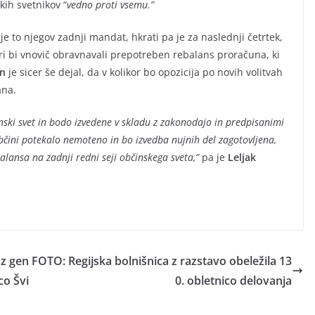
kih svetnikov “
vedno proti vsemu.”
e to njegov zadnji mandat, hkrati pa je za naslednji četrtek,
eri bi vnovič obravnavali prepotreben rebalans proračuna, ki
en
je sicer še dejal, da v kolikor bo opozicija po novih volitvah
ana.
inski svet in bodo izvedene v skladu z zakonodajo in predpisanimi
bčini potekalo nemoteno in bo izvedba nujnih del zagotovljena,
lansa na zadnji redni seji občinskega sveta,”
pa je
Leljak
 z gen
FOTO: Regijska bolnišnica z razstavo obeležila 13
co Švi
0. obletnico delovanja