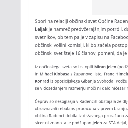
Spori na relaciji občinski svet Občine Rade
Leljak
je namreč predvčerajšnjim potrdil, da
svetnikov, ob tem pa je v zapisu na Facebo
občinski volilni komisiji, ki bo začela post
občinski svet šteje 16 članov, pomeni, da je
Iz občinskega sveta so izstopili
Miran Jelen
(pod
in
Mihael
Klobasa
z županove liste,
Franc
Himel
Konrad
iz opozicijskega Gibanja Svoboda. Podžupa
se v dosedanjem razmerju moči ni dalo ničesar n
Čeprav so nesoglasja v Radencih obstajala že dlje
obravnavali rebalans proračuna v prvem branju, n
občina Radenci dobila iz državnega proračuna z
sicer ni znano, a je podžupan
Jelen
za STA dejal,