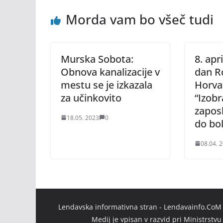
Morda vam bo všeč tudi
Murska Sobota:
8. apr
Obnova kanalizacije v
dan R
mestu se je izkazala
Horva
za učinkovito
“Izobr
zaposl
18.05. 2023
0
do bol
08.04. 
Lendavska informativna stran - Lendavainfo.CoM |
Medij je vpisan v razvid pri Ministrstv