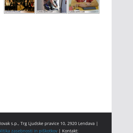
ovak s.p., Trg Ljudske pravice 10, 2920 Lendava |
litika zasebnosti in piškotkov
| Kontakt: