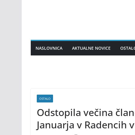
Skip
to
content
NASLOVNICA
AKTUALNE NOVICE
OSTAL
OSTALO
Odstopila večina član
Januarja v Radencih v