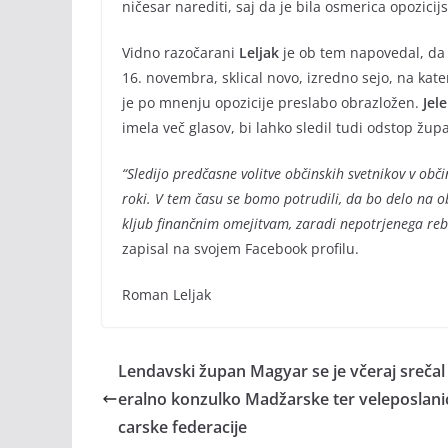
ničesar narediti, saj da je bila osmerica opozicijs
Vidno razočarani
Leljak
je ob tem napovedal, da j
16. novembra, sklical novo, izredno sejo, na kat
je po mnenju opozicije preslabo obrazložen.
Jel
imela več glasov, bi lahko sledil tudi odstop žup
“Sledijo predčasne volitve občinskih svetnikov v obč
roki. V tem času se bomo potrudili, da bo delo na o
kljub finančnim omejitvam, zaradi nepotrjenega reba
zapisal na svojem Facebook profilu.
Roman Leljak
Lendavski župan Magyar se je včeraj srečal
eralno konzulko Madžarske ter veleposlani
carske federacije