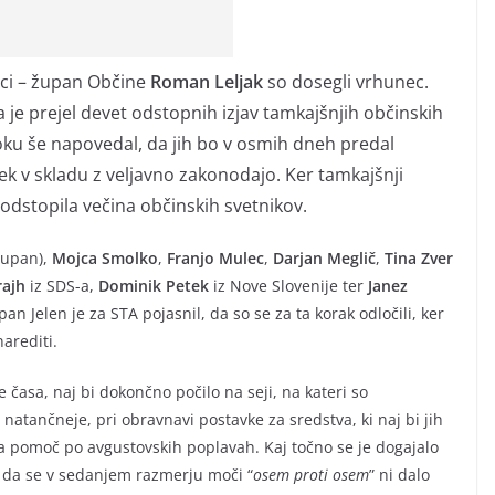
nci – župan Občine
Roman Leljak
so dosegli vrhunec.
 je prejel devet odstopnih izjav tamkajšnjih občinskih
oku še napovedal, da jih bo v osmih dneh predal
opek v skladu z veljavno zakonodajo. Ker tamkajšnji
 odstopila večina občinskih svetnikov.
župan),
Mojca
Smolko
,
Franjo
Mulec
,
Darjan
Meglič
,
Tina
Zver
rajh
iz SDS-a,
Dominik
Petek
iz Nove Slovenije ter
Janez
n Jelen je za STA pojasnil, da so se za ta korak odločili, ker
arediti.
 časa, naj bi dokončno počilo na seji, na kateri so
atančneje, pri obravnavi postavke za sredstva, ki naj bi jih
a pomoč po avgustovskih poplavah. Kaj točno se je dogajalo
 da se v sedanjem razmerju moči “
osem proti osem
” ni dalo