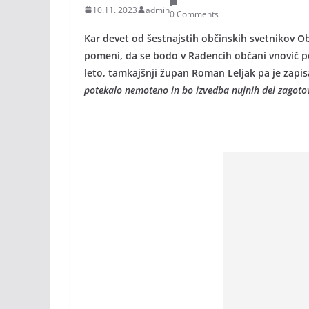
10.11. 2023
admin
0 Comments
Kar devet od šestnajstih občinskih svetnikov Ob
pomeni, da se bodo v Radencih občani vnovič pod
leto, tamkajšnji župan Roman Leljak pa je zapis
potekalo nemoteno in bo izvedba nujnih del zagotov