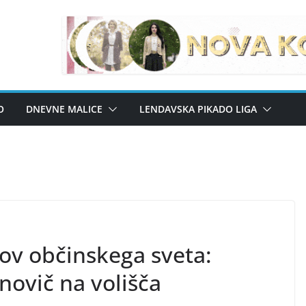
O
DNEVNE MALICE
LENDAVSKA PIKADO LIGA
ov občinskega sveta:
novič na volišča