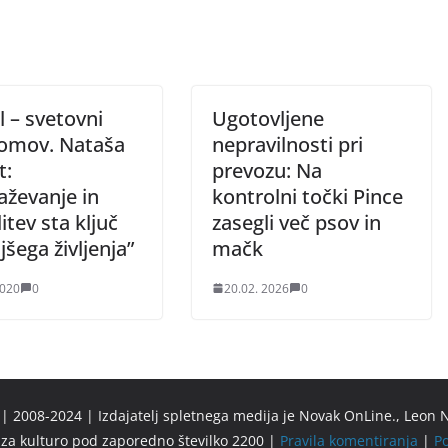
il – svetovni
Ugotovljene
omov. Nataša
nepravilnosti pri
t:
prevozu: Na
aževanje in
kontrolni točki Pince
itev sta ključ
zasegli več psov in
jšega življenja”
mačk
2020
0
20.02. 2026
0
 2008-2024 | Izdajatelj spletnega medija je Novak OnLine., Leon N
u za kulturo pod zaporedno številko 2200 |
Pravila komentiranja
|
Po