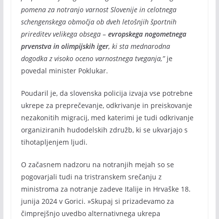
pomena za notranjo varnost Slovenije in celotnega
schengenskega območja ob dveh letošnjih športnih
prireditev velikega obsega –
evropskega nogometnega
prvenstva in olimpijskih iger
, ki sta mednarodna
dogodka z visoko oceno varnostnega tveganja,”
je
povedal minister Poklukar.
Poudaril je, da slovenska policija izvaja vse potrebne
ukrepe za preprečevanje, odkrivanje in preiskovanje
nezakonitih migracij, med katerimi je tudi odkrivanje
organiziranih hudodelskih združb, ki se ukvarjajo s
tihotapljenjem ljudi.
O začasnem nadzoru na notranjih mejah so se
pogovarjali tudi na tristranskem srečanju z
ministroma za notranje zadeve Italije in Hrvaške 18.
junija 2024 v Gorici. »Skupaj si prizadevamo za
čimprejšnjo uvedbo alternativnega ukrepa