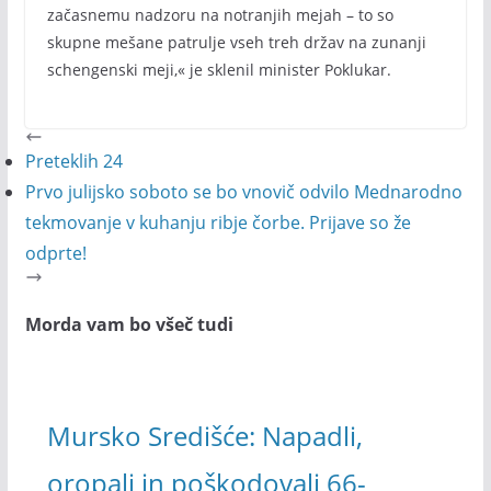
začasnemu nadzoru na notranjih mejah – to so
skupne mešane patrulje vseh treh držav na zunanji
schengenski meji,« je sklenil minister Poklukar.
Preteklih 24
Prvo julijsko soboto se bo vnovič odvilo Mednarodno
tekmovanje v kuhanju ribje čorbe. Prijave so že
odprte!
Morda vam bo všeč tudi
Mursko Središće: Napadli,
oropali in poškodovali 66-