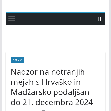
Skip
to
content
OSTALO
Nadzor na notranjih
mejah s Hrvaško in
Madžarsko podaljšan
do 21. decembra 2024