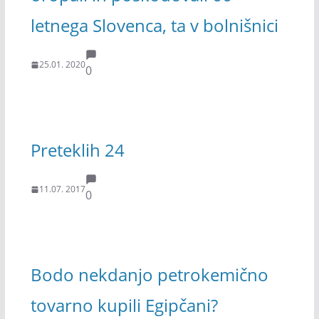
letnega Slovenca, ta v bolnišnici
25.01. 2020
0
Preteklih 24
11.07. 2017
0
Bodo nekdanjo petrokemično
tovarno kupili Egipčani?