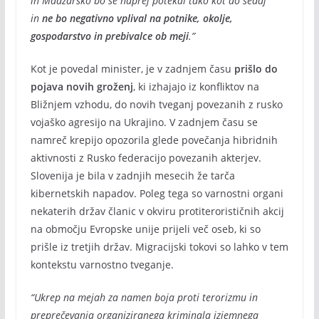
in Madžarsko bo še naprej potekal tako kot do sedaj
in
ne bo negativno vplival na potnike, okolje,
gospodarstvo in prebivalce ob meji
.”
Kot je povedal minister, je v zadnjem času
prišlo do
pojava novih groženj
, ki izhajajo iz konfliktov na
Bližnjem vzhodu, do novih tveganj povezanih z rusko
vojaško agresijo na Ukrajino. V zadnjem času se
namreč krepijo opozorila glede povečanja hibridnih
aktivnosti z Rusko federacijo povezanih akterjev.
Slovenija je bila v zadnjih mesecih že tarča
kibernetskih napadov. Poleg tega so varnostni organi
nekaterih držav članic v okviru protiterorističnih akcij
na območju Evropske unije prijeli več oseb, ki so
prišle iz tretjih držav. Migracijski tokovi so lahko v tem
kontekstu varnostno tveganje.
“Ukrep na mejah za namen boja proti terorizmu in
preprečevanja organiziranega kriminala izjemnega