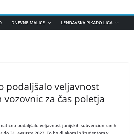
O
DNEVNE MALICE
LENDAVSKA PIKADO LIGA
o podaljšalo veljavnost
h vozovnic za čas poletja
omatično podaljšalo veljavnost junijskih subvencioniranih
cer do 31. avgusta 2022. To bo dijakom in študentom v