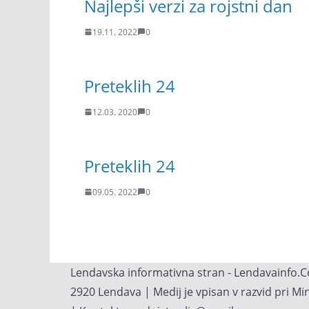
Najlepši verzi za rojstni dan
19.11. 2022
0
Preteklih 24
12.03. 2020
0
Preteklih 24
09.05. 2022
0
Lendavska informativna stran - Lendavainfo.Co
2920 Lendava | Medij je vpisan v razvid pri M