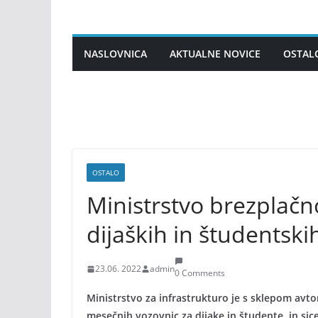
Skip
to
content
NASLOVNICA
AKTUALNE NOVICE
OSTAL
OSTALO
Ministrstvo brezplačn
dijaških in študentski
23.06. 2022
admin
0 Comments
Ministrstvo za infrastrukturo je s sklepom avt
mesečnih vozovnic za dijake in študente, in si