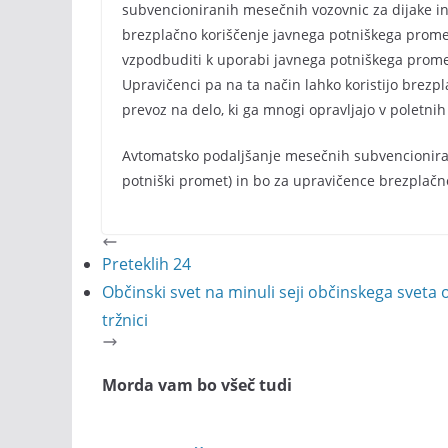
subvencioniranih mesečnih vozovnic za dijake i
brezplačno koriščenje javnega potniškega promet
vzpodbuditi k uporabi javnega potniškega prometa
Upravičenci pa na ta način lahko koristijo brezpl
prevoz na delo, ki ga mnogi opravljajo v poletni
Avtomatsko podaljšanje mesečnih subvencioniranih
potniški promet) in bo za upravičence brezplačn
Preteklih 24
Občinski svet na minuli seji občinskega sveta 
tržnici
Morda vam bo všeč tudi