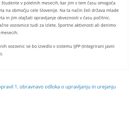
n študente v poletnih mesecih, kar jim v tem času omogoča
a na območju cele Slovenije. Na ta način želi država mlade
 in jim olajšati opravljanje obveznosti v času počitnic.
ačne vozovnice tudi za izlete, športne aktivnosti ali denimo
h mesecih.
 vozovnic se bo izvedlo v sistemu IJPP (Integrirani javni
o.
opravil 1. obravnavo odloka o upravljanju in urejanju