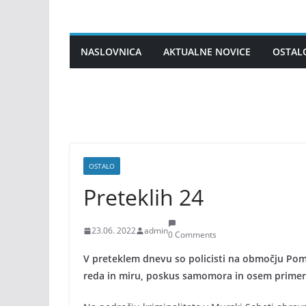
Skip
to
content
NASLOVNICA
AKTUALNE NOVICE
OSTAL
OSTALO
Preteklih 24
23.06. 2022
admin
0 Comments
V preteklem dnevu so policisti na območju Pomu
reda in miru, poskus samomora in osem primer