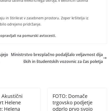
vana tatvina električnega skiroja, v Beltincih tatvina
aju in štirikrat v zasebnem prostoru. Zoper kršitelja iz
e bilo odrejeno pridržanje.
 opravljali na pomurski avtocesti.
ujejo
Ministrstvo brezplačno podaljšalo veljavnost dija
a
ških in študentskih vozovnic za čas poletja
 Akustični
FOTO: Domače
rt Helene
trgovsko podjetje
e: Helena
odprlo prvo svojo