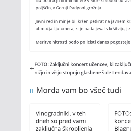
Na področju kriminalitete v Murski Soboti obravna
poljščin, v Gornji Radgoni grožnja.
Javni red in mir je bil kršen petkrat na javnem kr
območja Ljutomera, ki je nadaljeval s kršitvijo, j
Meritve hitrosti bodo policisti danes pogosteje
FOTO: Zaključni koncert učencev, ki zaključ
nižjo in višjo stopnjo glasbene šole Lendav
Morda vam bo všeč tudi
Vinogradniki, v teh
FOTO:
dneh so pred vami
konce
zaključna škropljenja
Blagn