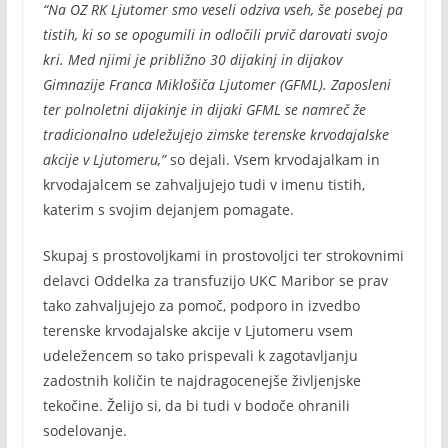
“Na OZ RK Ljutomer smo veseli odziva vseh, še posebej pa
tistih, ki so se opogumili in odločili prvič darovati svojo
kri. Med njimi je približno 30 dijakinj in dijakov
Gimnazije Franca Miklošiča Ljutomer (GFML). Zaposleni
ter polnoletni dijakinje in dijaki GFML se namreč že
tradicionalno udeležujejo zimske terenske krvodajalske
akcije v Ljutomeru,”
so dejali. Vsem krvodajalkam in
krvodajalcem se zahvaljujejo tudi v imenu tistih,
katerim s svojim dejanjem pomagate.
Skupaj s prostovoljkami in prostovoljci ter strokovnimi
delavci Oddelka za transfuzijo UKC Maribor se prav
tako zahvaljujejo za pomoč, podporo in izvedbo
terenske krvodajalske akcije v Ljutomeru vsem
udeležencem so tako prispevali k zagotavljanju
zadostnih količin te najdragocenejše življenjske
tekočine. Želijo si, da bi tudi v bodoče ohranili
sodelovanje.