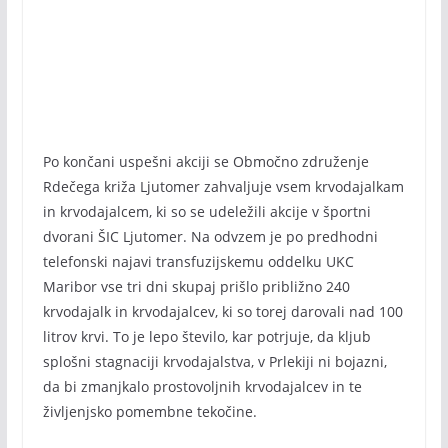
Po končani uspešni akciji se Območno združenje
Rdečega križa Ljutomer zahvaljuje vsem krvodajalkam
in krvodajalcem, ki so se udeležili akcije v športni
dvorani ŠIC Ljutomer. Na odvzem je po predhodni
telefonski najavi transfuzijskemu oddelku UKC
Maribor vse tri dni skupaj prišlo približno 240
krvodajalk in krvodajalcev, ki so torej darovali nad 100
litrov krvi. To je lepo število, kar potrjuje, da kljub
splošni stagnaciji krvodajalstva, v Prlekiji ni bojazni,
da bi zmanjkalo prostovoljnih krvodajalcev in te
življenjsko pomembne tekočine.