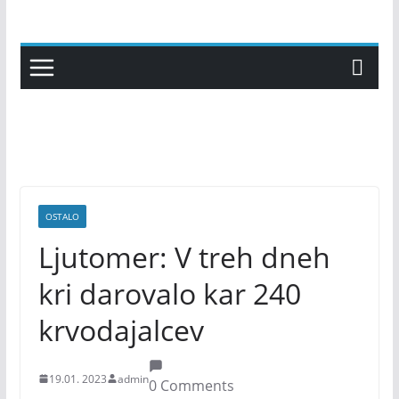
Skip
to
content
OSTALO
Ljutomer: V treh dneh
kri darovalo kar 240
krvodajalcev
19.01. 2023
admin
0 Comments