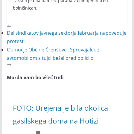
Takšna je bila namreč poraba v omenjenih treh
bolnišnicah.
Del sindikatov javnega sektorja februarja napoveduje
protest
Območje Občine Črenšovci: Sprovajalec z
avtomobilom s tujci bežal pred policijo
Morda vam bo všeč tudi
FOTO: Urejena je bila okolica
gasilskega doma na Hotizi