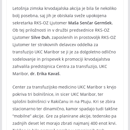
Letošnja zimska krvodajalska akcija je bila še nekoliko
bolj posebna, saj jih je obiskala sveže upokojena
sekretarka RKS-OZ Ljutomer
Maša Senčar Germšek.
Ob tej priložnosti in v družbi predsednice RKS-OZ
Ljutomer
Silve Duh
, zaposlenih in prostovoljk RKS-OZ
Ljutomer ter strokovnih delavcev oddelka za
transfuzijo UKC Maribor se ji je za dolgoletno odlično
sodelovanje in prispevek k promociji krvodajalstva
zahvalila predstojnica Centra za transfuzijo, UKC
Maribor,
dr. Erika Kavaš
.
Center za transfuzijsko medicino UKC Maribor s krvjo
pokriva tri bolnišnice, in sicer UKC Maribor, ter
splošni bolnišnici v Rakičanu in na Ptuju. Kri se zbira
stacionarno ter dinamično, kamor spadajo tudi takšne
“mobilne” akcije. Gre za planirane akcije, tedensko pa
zadnjih deset let morajo zbrati najmanj 400 enot krvi.