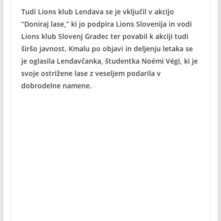
Tudi Lions klub Lendava se je vključil v akcijo
“Doniraj lase,” ki jo podpira Lions Slovenija in vodi
Lions klub Slovenj Gradec ter povabil k akciji tudi
širšo javnost. Kmalu po objavi in deljenju letaka se
je oglasila Lendavčanka, študentka Noémi Végi, ki je
svoje ostrižene lase z veseljem podarila v
dobrodelne namene.