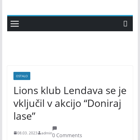
Skip
to
content
OSTALO
Lions klub Lendava se je
vključil v akcijo “Doniraj
lase”
08.03. 2023
admin
0 Comments