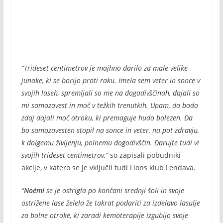
“Trideset centimetrov je majhno darilo za male velike
junake, ki se borijo proti raku. Imela sem veter in sonce v
svojih laseh, spremljali so me na dogodivščinah, dajali so
mi samozavest in moč v težkih trenutkih. Upam, da bodo
zdaj dajali moč otroku, ki premaguje hudo bolezen. Da
bo samozavesten stopil na sonce in veter, na pot zdravju,
k dolgemu življenju, polnemu dogodivščin. Darujte tudi vi
svojih trideset centimetrov,”
so zapisali pobudniki
akcije, v katero se je vključil tudi Lions klub Lendava.
“
Noémi
se je ostrigla po končani srednji šoli in svoje
ostrižene lase želela že takrat podariti za izdelavo lasulje
za bolne otroke, ki zaradi kemoterapije izgubijo svoje