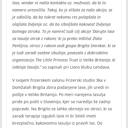
lase, vendar ni našla kontakta oz. možnosti, da bi to
namero uresničila. Takoj, ko je slišala za našo akcijo, se
je odločila, da bo tokrat nekomu res polepšala in
olajšala življenje oz. da bo izboljšala kakovost življenja
bolnega otroka. To je namreč tudi cilj akcije ‘Darujte lase
za lasulje otrok z rakom,’ ki jo preko Inštitut Zlata
Pentljica, otroci z rakom vodi gospa Brigita Smrekar, ki se
je tudi zaradi osebne izkušnje, povezala z dobrodelno
organizacijo The Little Princess Trust iz Velike Britanije, ki
izdeluje lasulje,”
so zapisali pri Lions klubu Lendava.
V svojem frizerskem salonu Frizerski studio 3ka v
Domžalah Brigita zbira podarjene lase, jih uredi in
pošlje v Veliko Britanijo. Po meri narejena lasulja
pride po pošti v Slovenijo, kjer se naredijo še zadnji
popravki. Na Brigito se lahko obrnejo vsi otroci, ki so
zaradi terapije izgubili lase in bi želeli imeti
brezplačno, kakovostno lasuljo iz pravih las. Do