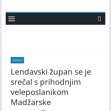
Skip
to
content
OSTALO
Lendavski župan se je
srečal s prihodnjim
veleposlanikom
Madžarske