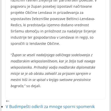
različnih ravneh življenja ter partnerskih povezav. V
pogovoru je župan posebej izpostavil načrtovane
projekte Občine Lendava in prizadevanja za
vzpostavitev železniške povezave Beltinci-Lendava-
Redics, ki predstavlja izjemno dodano vrednost
širšemu območju in priložnost za nadaljnje širjenje
industrije ter gospodarstva v Lendavai in regiji, so
sporočili iz lendavske Občine.
“Župan se veseli nadaljnjega odličnega sodelovanja z
madžarskim veleposlaništvom, kar je želja tudi novega
veleposlanika. Prihodnji vodja madžarske diplomatske
misije se je ob obisku zahvalil za prijazen sprejem v
mestni hiši in se vpisal v knjigo svetovne prestolnice
bograča,”
so dejali.
V Budimpešti odkrili za mnoge sporni spomenik