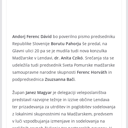
Andorj Ferenc Dávid
bo poverilno pismo predsedniku
Republike Slovenije
Borutu Pahorju
še predal, na
Glavni ulici 20 pa se je mudila tudi nova konzulka
Madžarske v Lendavi,
dr. Anita Czikó
. Srečanja sta se
udeležila tudi predsednik Sveta Pomurske madžarske
samoupravne narodne skupnosti
Ferenc Horváth
in
podpredsednica
Zsuzsanna Bači
.
Župan
Janez Magyar
je delegaciji veleposlaništva
predstavil razvojne težnje in izzive občine Lendava
ter prizadevanja za utrditev in poglobitev sodelovanja
z lokalnimi skupnostnimi na Madžarskem, predvsem
v luči vzpodbujanja izmenjave in sodelovanja na