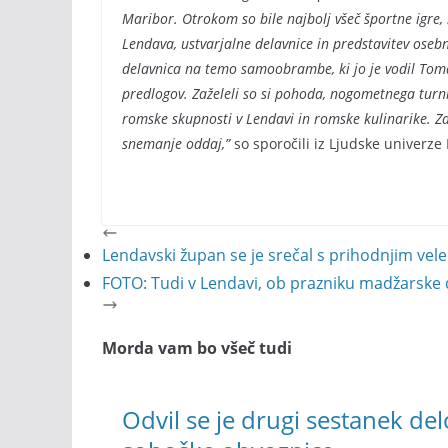
Maribor. Otrokom so bile najbolj všeč športne igre, 
Lendava, ustvarjalne delavnice in predstavitev osebn
delavnica na temo samoobrambe, ki jo je vodil Tomaž
predlogov. Zaželeli so si pohoda, nogometnega turni
romske skupnosti v Lendavi in romske kulinarike. Zan
snemanje oddaj,”
so sporočili iz Ljudske univerze
Lendavski župan se je srečal s prihodnjim ve
FOTO: Tudi v Lendavi, ob prazniku madžarske d
Morda vam bo všeč tudi
Odvil se je drugi sestanek d