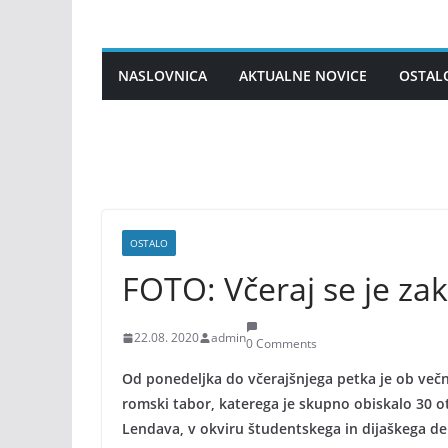
Skip
to
content
NASLOVNICA
AKTUALNE NOVICE
OSTAL
OSTALO
FOTO: Včeraj se je zak
22.08. 2020
admin
0 Comments
Od ponedeljka do včerajšnjega petka je ob več
romski tabor, katerega je skupno obiskalo 30 otr
Lendava, v okviru študentskega in dijaškega d