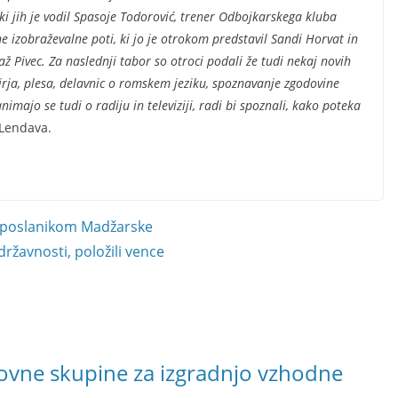
ki jih je vodil Spasoje Todorović, trener Odbojkarskega kluba
e izobraževalne poti, ki jo je otrokom predstavil Sandi Horvat in
 Pivec. Za naslednji tabor so otroci podali že tudi nekaj novih
rja, plesa, delavnic o romskem jeziku, spoznavanje zgodovine
imajo se tudi o radiju in televiziji, radi bi spoznali, kako poteka
 Lendava.
leposlanikom Madžarske
ržavnosti, položili vence
elovne skupine za izgradnjo vzhodne