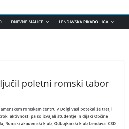
O
DNEVNE MALICE
LENDAVSKA PIKADO LIGA
ljučil poletni romski tabor
namenskem romskem centru v Dolgi vasi potekal že tretji
ok, aktivnosti pa so izvajali študentje in dijaki Občine
ela, Romski akademski klub, Odbojkarski klub Lendava, CSD