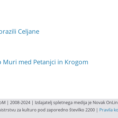
razili Celjane
ob Muri med Petanjci in Krogom
M | 2008-2024 | Izdajatelj spletnega medija je Novak OnLine.
inistrstvu za kulturo pod zaporedno številko 2200 |
Pravila k