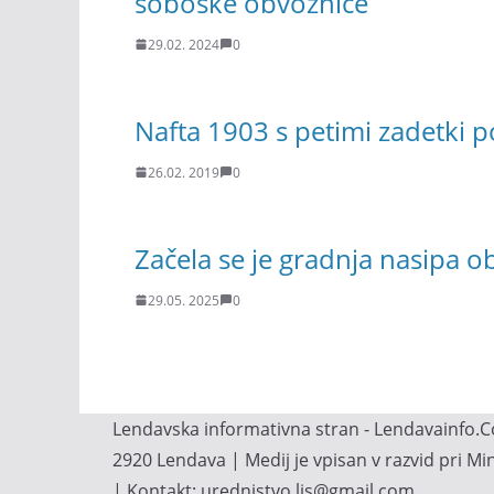
soboške obvoznice
29.02. 2024
0
Nafta 1903 s petimi zadetki po
26.02. 2019
0
Začela se je gradnja nasipa 
29.05. 2025
0
Lendavska informativna stran - Lendavainfo.Co
2920 Lendava | Medij je vpisan v razvid pri M
| Kontakt: urednistvo.lis@gmail.com