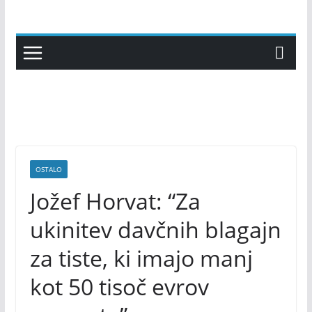
Skip
to
content
OSTALO
Jožef Horvat: “Za
ukinitev davčnih blagajn
za tiste, ki imajo manj
kot 50 tisoč evrov