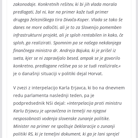
zakonodaje. Konkretnih rešitev, ki bi jih vlada morala
predlagati, žal ni, kar na primer kaže tudi primer
drugega železniškega tira Divača-Koper. Vlada se tako še
danes ne more odločiti, ali je to za Slovenijo pomemben
infrastrukturni projekt, ali je sploh rentabilen in kako, če
sploh, ga realizirati. Spomnim pa se našega nekdanjega
finančnega ministra dr. Andreja Bajuka, ki je prišel iz
sveta, kjer se ni zapravljalo besed, ampak se je govorilo
konkretno, predlagane rešitve pa so se tudi realizirale,«
je o današnji situaciji v politiki dejal Horvat.
V zvezi z interpelacijo Karla Erjavca, ki bo na dnevnem
redu parlamenta naslednji teden, pa je
podpredsednik NSi dejal:
»Interpelacija proti ministru
Karlu Erjavcu je upravičena in temelji na njegovi
nesposobnosti vodenja slovenske zunanje politike.
Minister na primer ne spoštuje Deklaracije o zunanji
politiki RS, ki je temeljni dokument, ki ga je lani sprejel