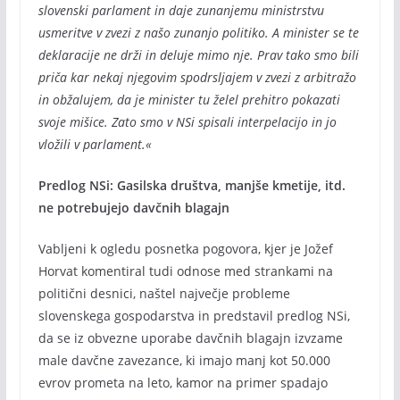
slovenski parlament in daje zunanjemu ministrstvu
usmeritve v zvezi z našo zunanjo politiko. A minister se te
deklaracije ne drži in deluje mimo nje. Prav tako smo bili
priča kar nekaj njegovim spodrsljajem v zvezi z arbitražo
in obžalujem, da je minister tu želel prehitro pokazati
svoje mišice. Zato smo v NSi spisali interpelacijo in jo
vložili v parlament.«
Predlog NSi: Gasilska društva, manjše kmetije, itd.
ne potrebujejo davčnih blagajn
Vabljeni k ogledu posnetka pogovora, kjer je Jožef
Horvat komentiral tudi odnose med strankami na
politični desnici, naštel največje probleme
slovenskega gospodarstva in predstavil predlog NSi,
da se iz obvezne uporabe davčnih blagajn izvzame
male davčne zavezance, ki imajo manj kot 50.000
evrov prometa na leto, kamor na primer spadajo