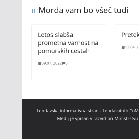
Morda vam bo všeč tudi
Letos slabša
Pretek
prometna varnost na
12.04. 
pomurskih cestah
09.07. 2022
0
Lendavska informativna stran - Lendavainfo.CoM |
Medij je vpisan v razvid pri Ministrstv