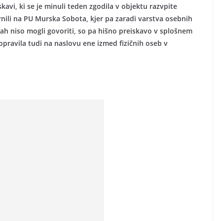
kavi, ki se je minuli teden zgodila v objektu razvpite
nili na PU Murska Sobota, kjer pa zaradi varstva osebnih
bah niso mogli govoriti, so pa hišno preiskavo v splošnem
j opravila tudi na naslovu ene izmed fizičnih oseb v