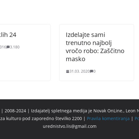
lih 24
Izdelajte sami
trenutno najbolj
2016
3.180
vročo robo: Zaščitno
masko
31.03. 2020
0
 2008-2024 | Izdajatelj spletnega medija je Novak OnLine., Leon N
u za kulturo pod zaporedno številko 2200 |
Pravila komentiranja
|
Po
urednistvo.lis@gmail.com