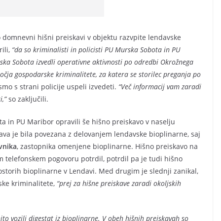
domnevni hišni preiskavi v objektu razvpite lendavske
ili,
“da so kriminalisti in policisti PU Murska Sobota in PU
ka Sobota izvedli operativne aktivnosti po odredbi Okrožnega
očja gospodarske kriminalitete, za katera se storilec preganja po
 smo s strani policije uspeli izvedeti.
“Več informacij vam zaradi
,”
so zaključili.
ota in PU Maribor opravili še hišno preiskavo v naselju
kava je bila povezana z delovanjem lendavske bioplinarne, saj
vnika
, zastopnika omenjene bioplinarne. Hišno preiskavo na
 telefonskem pogovoru potrdil, potrdil pa je tudi hišno
rostorih bioplinarne v Lendavi. Med drugim je slednji zanikal,
ske kriminalitete,
“prej za hišne preiskave zaradi okoljskih
o vozili digestat iz bioplinarne. V obeh hišnih preiskavah so