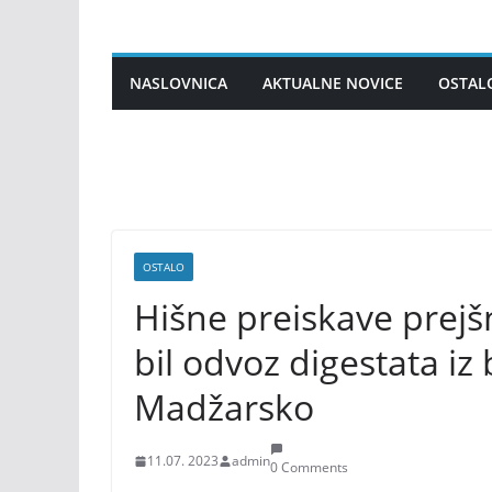
Skip
to
content
NASLOVNICA
AKTUALNE NOVICE
OSTAL
OSTALO
Hišne preiskave prejšn
bil odvoz digestata iz
Madžarsko
11.07. 2023
admin
0 Comments