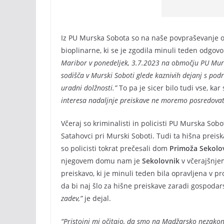
Iz PU Murska Sobota so na naše povpraševanje o 
bioplinarne, ki se je zgodila minuli teden odgovor
Maribor v ponedeljek, 3.7.2023 na območju PU Murs
sodišča v Murski Soboti glede kaznivih dejanj s podr
uradni dolžnosti.”
To pa je sicer bilo tudi vse, kar
interesa nadaljnje preiskave ne moremo posredovati
Včeraj so kriminalisti in policisti PU Murska Sob
Satahovci pri Murski Soboti. Tudi ta hišna preis
so policisti tokrat prečesali dom
Primoža Sekolo
njegovem domu nam je
Sekolovnik
v včerajšnjem
preiskavo, ki je minuli teden bila opravljena v p
da bi naj šlo za hišne preiskave zaradi gospodar
zadev,”
je dejal.
“Pristojni mi očitajo, da smo na Madžarsko nezakonit