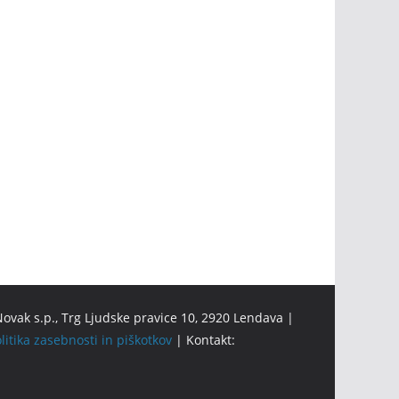
ovak s.p., Trg Ljudske pravice 10, 2920 Lendava |
litika zasebnosti in piškotkov
| Kontakt: