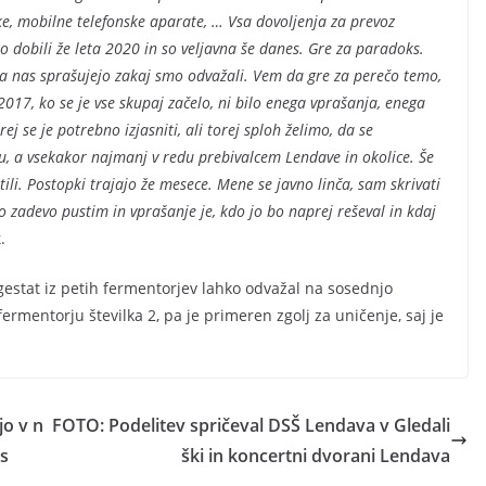
ke, mobilne telefonske aparate, … Vsa dovoljenja za prevoz
 dobili že leta 2020 in so veljavna še danes. Gre za paradoks.
pa nas sprašujejo zakaj smo odvažali. Vem da gre za perečo temo,
2017, ko se je vse skupaj začelo, ni bilo enega vprašanja, enega
j se je potrebno izjasniti, ali torej sploh želimo, da se
du, a vsekakor najmanj v redu prebivalcem Lendave in okolice. Še
tili. Postopki trajajo že mesece. Mene se javno linča, sam skrivati
o zadevo pustim in vprašanje je, kdo jo bo naprej reševal in kdaj
k
.
gestat iz petih fermentorjev lahko odvažal na sosednjo
ermentorju številka 2, pa je primeren zgolj za uničenje, saj je
jo v n
FOTO: Podelitev spričeval DSŠ Lendava v Gledali
is
ški in koncertni dvorani Lendava