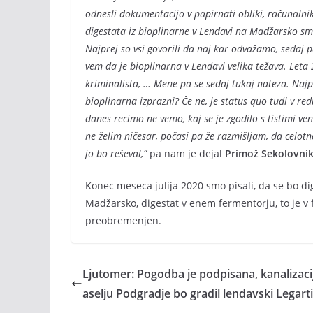
odnesli dokumentacijo v papirnati obliki, računalni
digestata iz bioplinarne v Lendavi na Madžarsko smo
Najprej so vsi govorili da naj kar odvažamo, sedaj 
vem da je bioplinarna v Lendavi velika težava. Leta 
kriminalista, … Mene pa se sedaj tukaj nateza. Najpre
bioplinarna izprazni? Če ne, je status quo tudi v re
danes recimo ne vemo, kaj se je zgodilo s tistimi ven
ne želim ničesar, počasi pa že razmišljam, da celotn
jo bo reševal,”
pa nam je dejal
Primož Sekolovni
Konec meseca julija 2020 smo pisali, da se bo di
Madžarsko, digestat v enem fermentorju, to je v f
preobremenjen.
Ljutomer: Pogodba je podpisana, kanalizaci
aselju Podgradje bo gradil lendavski Legart