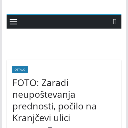
Skip
to
content
OSTALO
FOTO: Zaradi
neupoštevanja
prednosti, počilo na
Kranjčevi ulici