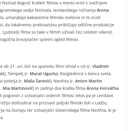
ki festival Bograč kratkih filmov v mesto vrnil s svežnjem
ogramskega vodje festivala, lendavskega režiserja
Árona
ela, umanjkajo kakovostne filmske vsebine in to vrzel
t, da lokalnemu prebivalstvu približajo odlične produkcije
Ljubitelji filma so tako v filmih uživali čez celoten vikend,
mogočila brezplačen spletni ogled filmov.
ob 21. uri, bili na sporedu filmi Izhod v sili (r.
Vladimir
kić
), Tempelj (r.
Murat Ugurlu
), Razglednice s konca sveta
vi poletja (r.
Maša Šarović
), Nevihta (r.
Anton Martin
r.
Mia Martinović
) in zadnja dva kratka filma
Árona Horvátha
i pogovori z ustvarjalci videnih filmov, letos pa je Lendavo
o režijo doštudiral na priznani poljski filmski šoli v Lodžu,
rja na Dunaju ter ustvarjalci slovenskega filma Nevihta, ki je
a.