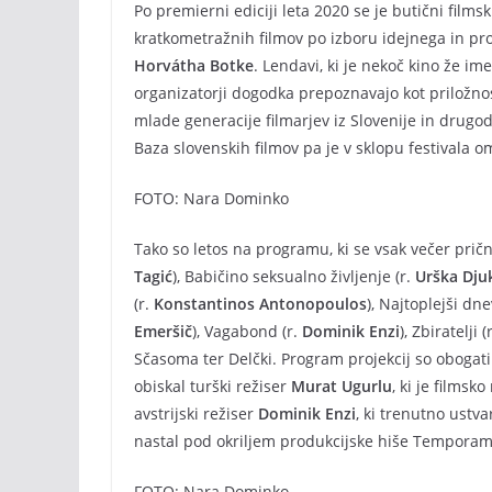
Po premierni ediciji leta 2020 se je butični films
kratkometražnih filmov po izboru idejnega in pr
Horvátha Botke
. Lendavi, ki je nekoč kino že im
organizatorji dogodka prepoznavajo kot priložnos
mlade generacije filmarjev iz Slovenije in drugod. 
Baza slovenskih filmov pa je v sklopu festivala o
FOTO: Nara Dominko
Tako so letos na programu, ki se vsak večer prične 
Tagić
), Babičino seksualno življenje (r.
Urška Dju
(r.
Konstantinos Antonopoulos
), Najtoplejši dne
Emeršič
), Vagabond (r.
Dominik Enzi
), Zbiratelji (
Sčasoma ter Delčki. Program projekcij so obogatil
obiskal turški režiser
Murat Ugurlu
, ki je filmsk
avstrijski režiser
Dominik Enzi
, ki trenutno ustva
nastal pod okriljem produkcijske hiše Temporam
FOTO: Nara Dominko