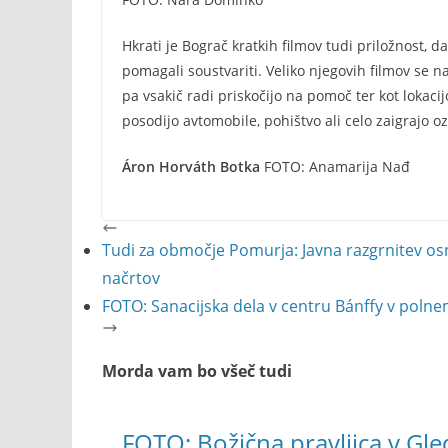
Hkrati je Bograč kratkih filmov tudi priložnost, d
pomagali soustvariti. Veliko njegovih filmov se 
pa vsakič radi priskočijo na pomoč ter kot lokac
posodijo avtomobile, pohištvo ali celo zaigrajo oz
Áron Horváth Botka
FOTO: Anamarija Nađ
Tudi za območje Pomurja: Javna razgrnitev os
načrtov
FOTO: Sanacijska dela v centru Bánffy v polne
Morda vam bo všeč tudi
FOTO: Božična pravljica v Gle