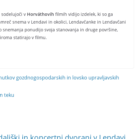
a sodelujoči v
Horváthovih
filmih vidijo izdelek, ki so ga
namreč snema v Lendavi in okolici, Lendavčanke in Lendavčani
ijo snemanja ponudijo svoja stanovanja in druge površine,
iroma statirajo v filmu.
nutkov gozdnogospodarskih in lovsko upravljavskih
m teku
dališki in koncertni dvorani v Lendavi