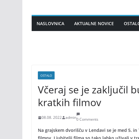
Skip
to
content
NASLOVNICA
AKTUALNE NOVICE
OSTAL
OSTALO
Včeraj se je zaključil b
kratkih filmov
08.08. 2022
admin
0 Comments
Na grajskem dvorišču v Lendavi se je med 5. in 7
filmov. Ljubitelji filma so tako lahko uživali v