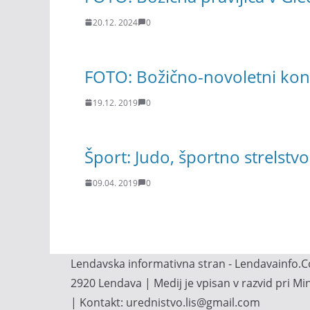
20.12. 2024
0
FOTO: Božično-novoletni kon
19.12. 2019
0
Šport: Judo, športno strelstv
09.04. 2019
0
Lendavska informativna stran - Lendavainfo.Co
2920 Lendava | Medij je vpisan v razvid pri M
| Kontakt: urednistvo.lis@gmail.com