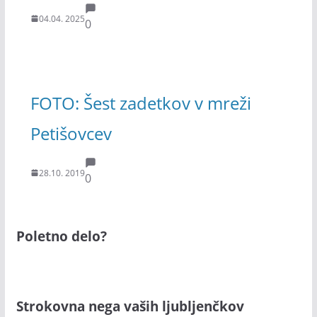
04.04. 2025
0
FOTO: Šest zadetkov v mreži
Petišovcev
28.10. 2019
0
Poletno delo?
Strokovna nega vaših ljubljenčkov