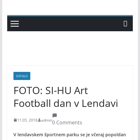
Skip
to
content
OSTALO
FOTO: SI-HU Art
Football dan v Lendavi
11.05. 2018
admin
0 Comments
V lendavskem športnem parku se je včeraj popoldan