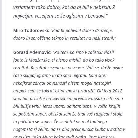
verjamem tako dobro, kot da bi bili v nebesih. Z
največjim veseljem se še oglasim v Lendavi.”
Miro Todorovski:
“Rad bi pohvalil dobro druženje,
dobro in sproščeno tekmo in rezultat na naši strani.”
Gorazd Ademovič:
“Po tem, ko smo v začetku videli
fante iz Madžarske, si nismo mislili, da bo tako visok
rezultat. Rezultat seveda ne pove vse. Vidi se, da že nekaj
časa skupaj igramo in da smo uigrani. Sam sicer
nekajkrat zaradi obveznosti nisem mogel nastopiti,
ampak sem se tokrat ekipi znova pridružil. Od leta 2012
smo bili prisotni na svetovnem prvenstvu, vsako leto smo
bili bližje vrhu, letos upam, da nam uspe. V vaših krajih
se počutim super, obiskal sem že tudi vaš razgledni stolp
in počutim se super. Če se dotaknem aktualnega
nogometa si želim, da se oba prekmurska kluba uvrstita v
prvo ligo, tako Mura kakor tudi Nafta. Prve lige brez