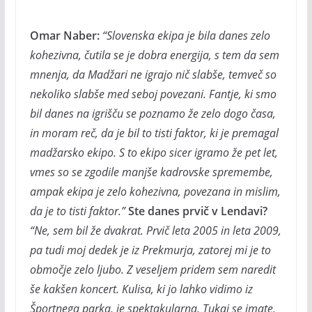
Omar Naber:
“Slovenska ekipa je bila danes zelo
kohezivna, čutila se je dobra energija, s tem da sem
mnenja, da Madžari ne igrajo nič slabše, temveč so
nekoliko slabše med seboj povezani. Fantje, ki smo
bil danes na igrišču se poznamo že zelo dogo časa,
in moram reč, da je bil to tisti faktor, ki je premagal
madžarsko ekipo. S to ekipo sicer igramo že pet let,
vmes so se zgodile manjše kadrovske spremembe,
ampak ekipa je zelo kohezivna, povezana in mislim,
da je to tisti faktor.”
Ste danes prvič v Lendavi?
“Ne, sem bil že dvakrat. Prvič leta 2005 in leta 2009,
pa tudi moj dedek je iz Prekmurja, zatorej mi je to
območje zelo ljubo. Z veseljem pridem sem naredit
še kakšen koncert. Kulisa, ki jo lahko vidimo iz
Športnega parka, je spektakularna. Tukaj se imate,