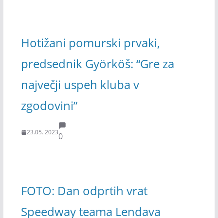
Hotižani pomurski prvaki,
predsednik Györköš: “Gre za
največji uspeh kluba v
zgodovini”
23.05. 2023
0
FOTO: Dan odprtih vrat
Speedway teama Lendava