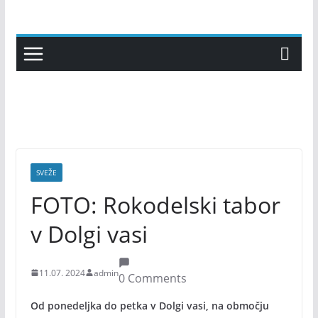
Skip
to
content
SVEŽE
FOTO: Rokodelski tabor
v Dolgi vasi
11.07. 2024
admin
0 Comments
Od ponedeljka do petka v Dolgi vasi, na območju