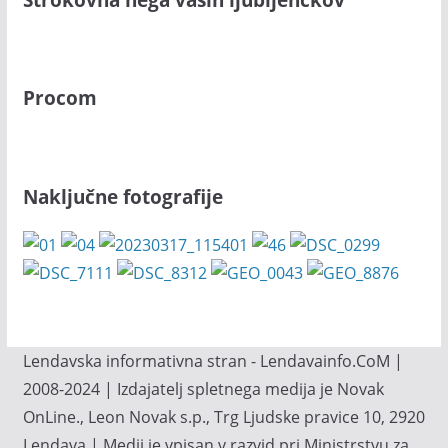
Procom
Naključne fotografije
Lendavska informativna stran - Lendavainfo.CoM |
2008-2024 | Izdajatelj spletnega medija je Novak
OnLine., Leon Novak s.p., Trg Ljudske pravice 10, 2920
Lendava | Medij je vpisan v razvid pri Ministrstvu za