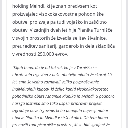
holding Meindl, ki je znan predvsem kot
proizvajalec visokokakovostne pohodniške
obutve, proizvaja pa tudi vojaško in zaščitno
obutev. V zadnjih dveh letih je Planika Turnišče
v svojih prostorih že izvedla selitev šivalnice,
preureditev sanitarij, garderob in dela skladišča
v vrednosti 250.000 evrov.
“Kljub temu, da je od takrat, ko je v Turnišču še
obratovala trgovina z našo obutvijo minilo že skoraj 20
let, smo še vedno zaznavali veliko povpraševanje
individualnih kupcev, ki želijo kupiti visokokakovostno
pohodniško obutev znamke Planika in Meindl. S podporo
našega lastnika smo tako uspeli pripraviti projekt
izgradnje nove trgovine, ki bo ponujala največji nabor
obutve Planika in Meindl v širši okolici. Ob tem bomo
prenovili tudi pisarniške prostore, ki so bili zgrajeni že