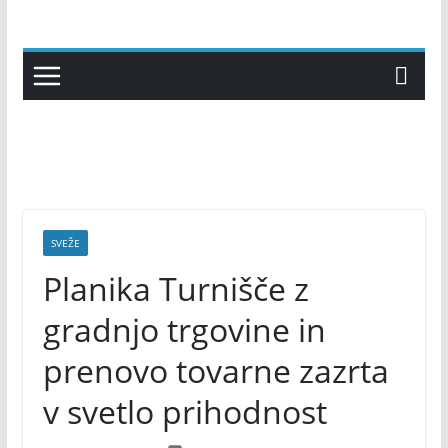
Skip
to
content
SVEŽE
Planika Turnišče z
gradnjo trgovine in
prenovo tovarne zazrta
v svetlo prihodnost