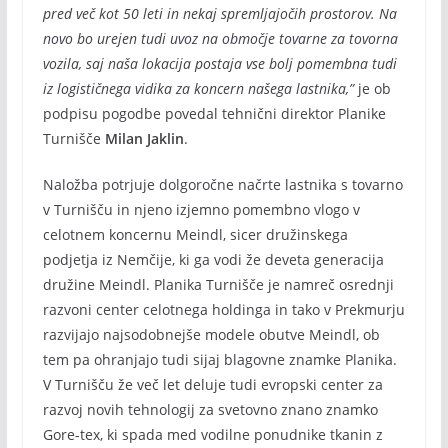
pred več kot 50 leti in nekaj spremljajočih prostorov. Na
novo bo urejen tudi uvoz na območje tovarne za tovorna
vozila, saj naša lokacija postaja vse bolj pomembna tudi
iz logističnega vidika za koncern našega lastnika,”
je ob
podpisu pogodbe povedal tehnični direktor Planike
Turnišče
Milan Jaklin
.
Naložba potrjuje dolgoročne načrte lastnika s tovarno
v Turnišču in njeno izjemno pomembno vlogo v
celotnem koncernu Meindl, sicer družinskega
podjetja iz Nemčije, ki ga vodi že deveta generacija
družine Meindl. Planika Turnišče je namreč osrednji
razvoni center celotnega holdinga in tako v Prekmurju
razvijajo najsodobnejše modele obutve Meindl, ob
tem pa ohranjajo tudi sijaj blagovne znamke Planika.
V Turnišču že več let deluje tudi evropski center za
razvoj novih tehnologij za svetovno znano znamko
Gore-tex, ki spada med vodilne ponudnike tkanin z