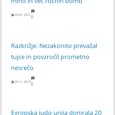
mino in več ročnih bomb
29.09. 2021
0
Razkrižje: Nezakonito prevažal
tujce in povzročil prometno
nesrečo
29.11. 2019
0
Evropska judo unija donirala 20