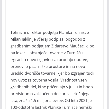
Tehnični direktor podjetja Planika Turnišče
Milan Jaklin
je včeraj podpisal pogodbo z
gradbenim podjetjem Zidarstvo Maučec, ki bo
na lokaciji obstoječe tovarne v Turnišču
izgradilo novo trgovino za prodajo obutve,
prenovilo pisarniške prostore in na novo
uredilo dvorišče tovarne, kjer bo izgrajen tudi
nov uvoz za tovorna vozila. Vrednost vseh
gradbenih del, ki se pričenjajo v juliju in bodo
predvidoma zaključena do konca letošnjega
leta, znaša 1,5 milijona evrov. Od leta 2021 je
100-odstotni lastnik Planike Turnišče nemški