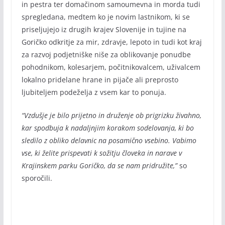
in pestra ter domačinom samoumevna in morda tudi
spregledana, medtem ko je novim lastnikom, ki se
priseljujejo iz drugih krajev Slovenije in tujine na
Goričko odkritje za mir, zdravje, lepoto in tudi kot kraj
za razvoj podjetniške niše za oblikovanje ponudbe
pohodnikom, kolesarjem, počitnikovalcem, uživalcem
lokalno pridelane hrane in pijače ali preprosto
ljubiteljem podeželja z vsem kar to ponuja.
“Vzdušje je bilo prijetno in druženje ob prigrizku živahno,
kar spodbuja k nadaljnjim korakom sodelovanja, ki bo
sledilo z obliko delavnic na posamično vsebino. Vabimo
vse, ki želite prispevati k sožitju človeka in narave v
Krajinskem parku Goričko, da se nam pridružite,”
so
sporočili.