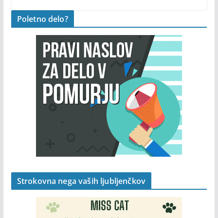
Poletno delo?
Strokovna nega vaših ljubljenčkov