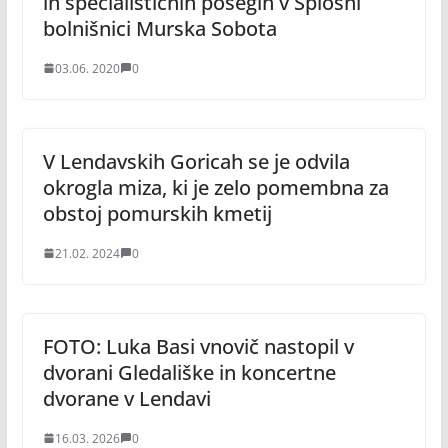
in specialističnih posegih v Splošni
bolnišnici Murska Sobota
03.06. 2020
0
V Lendavskih Goricah se je odvila
okrogla miza, ki je zelo pomembna za
obstoj pomurskih kmetij
21.02. 2024
0
FOTO: Luka Basi vnovič nastopil v
dvorani Gledališke in koncertne
dvorane v Lendavi
16.03. 2026
0