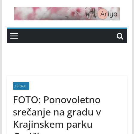
Skip
to
content
OSTALO
FOTO: Ponovoletno
srečanje na gradu v
Krajinskem parku