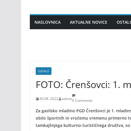
Skip
to
content
NASLOVNICA
AKTUALNE NOVICE
OSTAL
OSTALO
FOTO: Črenšovci: 1. ml
30.08. 2022
admin
0 Comments
Za gasilsko mladino PGD Črenšovci je 1. mladins
obilo športnih in vročemu vremenu primerno tudi 
tamkajšnjega kulturno-turističnega društva, so 