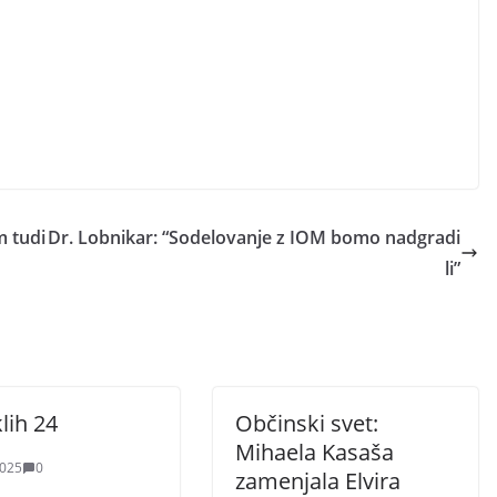
m tudi
Dr. Lobnikar: “Sodelovanje z IOM bomo nadgradi
li”
lih 24
Občinski svet:
Mihaela Kasaša
2025
0
zamenjala Elvira