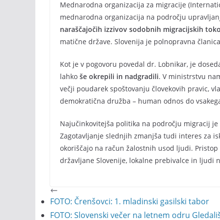
Mednarodna organizacija za migracije (Internatio
mednarodna organizacija na področju upravljanj
naraščajočih izzivov sodobnih migracijskih tok
matične države. Slovenija je polnopravna članica
Kot je v pogovoru povedal dr. Lobnikar, je dose
lahko
še okrepili in nadgradili
. V ministrstvu n
večji poudarek spoštovanju človekovih pravic, vla
demokratična družba – human odnos do vsakega 
Najučinkovitejša politika na področju migracij je
Zagotavljanje slednjih zmanjša tudi interes za is
okoriščajo na račun žalostnih usod ljudi. Pristop
državljane Slovenije, lokalne prebivalce in ljudi
FOTO: Črenšovci: 1. mladinski gasilski tabor
FOTO: Slovenski večer na letnem odru Gledal