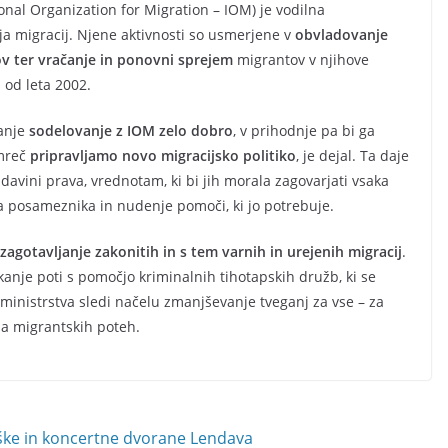
nal Organization for Migration – IOM) je vodilna
a migracij. Njene aktivnosti so usmerjene v
obvladovanje
ov ter vračanje in ponovni sprejem
migrantov v njihove
 od leta 2002.
danje
sodelovanje z IOM zelo dobro
, v prihodnje pa bi ga
amreč
pripravljamo novo migracijsko politiko
, je dejal. Ta daje
davini prava, vrednotam, ki bi jih morala zagovarjati vsaka
posameznika in nudenje pomoči, ki jo potrebuje.
zagotavljanje zakonitih in s tem varnih in urejenih migracij
.
kanje poti s pomočjo kriminalnih tihotapskih družb, ki se
 ministrstva sledi načelu zmanjševanje tveganj za vse – za
 na migrantskih poteh.
iške in koncertne dvorane Lendava