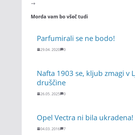
Morda vam bo všeč tudi
Parfumirali se ne bodo!
29.04. 2020
0
Nafta 1903 se, kljub zmagi v L
druščine
26.05. 2025
0
Opel Vectra ni bila ukradena!
04.03. 2016
7