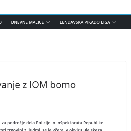
O
DNEVNE MALICE
LENDAVSKA PIKADO LIGA
ovanje z IOM bomo
 za področje dela Policije in Inšpektorata Republike
oti trgovini z ljudmi, se je včeraj v okviru Blejskega