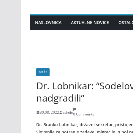
Skip
to
content
NASLOVNICA
AKTUALNE NOVICE
OSTAL
SVEŽE
Dr. Lobnikar: “Sodel
nadgradili”
30.08. 2022
admin
0 Comments
Dr. Branko Lobnikar, državni sekretar, pristojen
Slovenije za notranje zadeve, migracije in boj pr