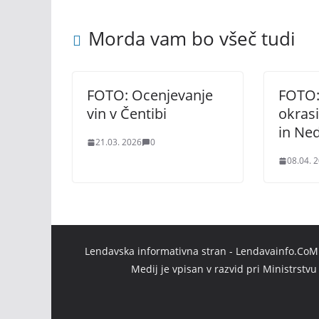
Morda vam bo všeč tudi
FOTO: Ocenjevanje
FOTO:
vin v Čentibi
okrasi
in Ned
21.03. 2026
0
08.04. 
Lendavska informativna stran - Lendavainfo.CoM |
Medij je vpisan v razvid pri Ministrstv