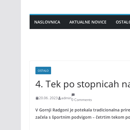
Skip
to
content
NASLOVNICA
AKTUALNE NOVICE
OSTAL
OSTALO
4. Tek po stopnicah n
20.06. 2023
admin
0 Comments
V Gornji Radgoni je potekala tradicionalna prire
začela s športnim podvigom – četrtim tekom po