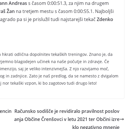
ann Andreas
s časom 0:00:51.3, za njim na drugem
aš Žan
na tretjem mestu s časom 0:00:55.1. Najboljši
agrado pa si je prislužil tudi najstarejši tekač
Zdenko
 hkrati odlična dopolnitev tekaških treningov. Znano je, da
izjemno blagodejen učinek na naše počutje in zdravje. Če
nzijo, saj je veliko intenzivnejša. Z njo razvijamo moč,
nog in zadnjice. Zato je naš predlog, da se namesto z dvigalom
j nor tekaški vzpon, ki bo zagotovo tudi drugo leto!
bencin
Računsko sodišče je revidiralo pravilnost poslov
anja Občine Črenšovci v letu 2021 ter Občini izre
klo negativno mnenje