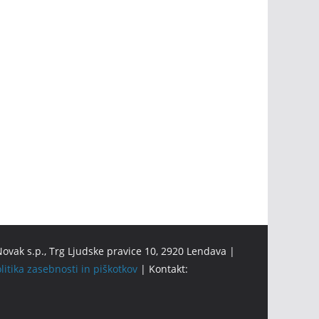
ovak s.p., Trg Ljudske pravice 10, 2920 Lendava |
litika zasebnosti in piškotkov
| Kontakt: