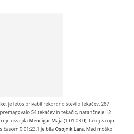
ske
, je letos privabil rekordno število tekačev. 287
 premagovalo 54 tekačev in tekačic, natančneje 12
treje osvojila
Mencigar Maja
(1:01:03.0), takoj za njo
s časom 0:01:23.1 je bila
Osojnik Lara
. Med moško