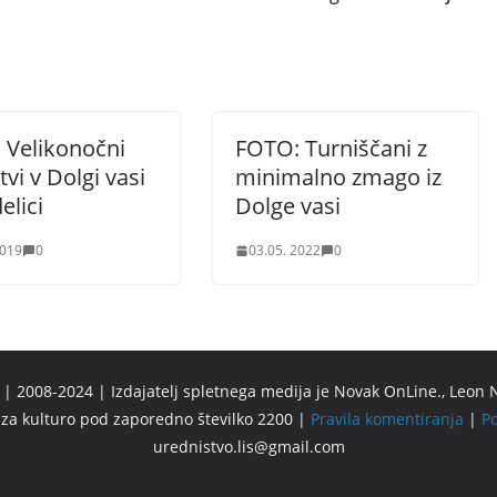
 Velikonočni
FOTO: Turniščani z
tvi v Dolgi vasi
minimalno zmago iz
elici
Dolge vasi
2019
0
03.05. 2022
0
 2008-2024 | Izdajatelj spletnega medija je Novak OnLine., Leon N
u za kulturo pod zaporedno številko 2200 |
Pravila komentiranja
|
Po
urednistvo.lis@gmail.com