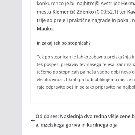
konkurenco je bil najhitrejši Avstrijec
Herm
mestu
Klemenčič Zdenko
(0:00:52.1) ter
Kav
trije so prejeli praktične nagrade in pokal, n
Mauko
.
In zakaj tek po stopnicah?
Tek po stopnicah je lahko zabavna preizkušnja in
tek pospeši prekrvavitev našega telesa, kar ima 
tečemo po stopnicah pa naša vadba dobi novo dime
eksplozivnost, hkrati pa tudi oblikujemo mišice 
raje odpravite peš in se tako pripravite na najbol
Od danes: Naslednja dva tedna višje cene 
a, dizelskega goriva in kurilnega olja