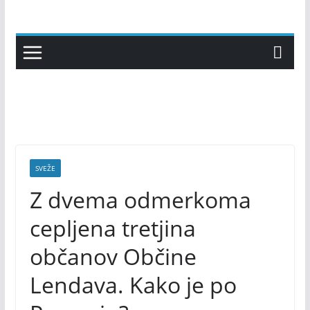
Skip
to
content
SVEŽE
Z dvema odmerkoma
cepljena tretjina
občanov Občine
Lendava. Kako je po