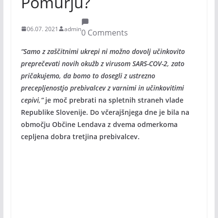
Pomurju?
06.07. 2021
admin
0 Comments
“Samo z zaščitnimi ukrepi ni možno dovolj učinkovito
preprečevati novih okužb z virusom SARS-COV-2, zato
pričakujemo, da bomo to dosegli z ustrezno
precepljenostjo prebivalcev z varnimi in učinkovitimi
cepivi,”
je moč prebrati na spletnih straneh vlade
Republike Slovenije. Do včerajšnjega dne je bila na
območju Občine Lendava z dvema odmerkoma
cepljena dobra tretjina prebivalcev.