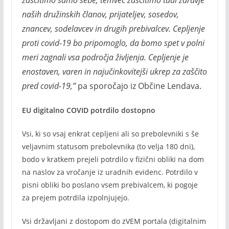
zaščitimo samo sebe, temveč zaščitimo tudi zdravje
naših družinskih članov, prijateljev, sosedov,
znancev, sodelavcev in drugih prebivalcev. Cepljenje
proti covid-19 bo pripomoglo, da bomo spet v polni
meri zagnali vsa področja življenja. Cepljenje je
enostaven, varen in najučinkovitejši ukrep za zaščito
pred covid-19,”
pa sporočajo iz Občine Lendava.
EU digitalno COVID potrdilo dostopno
Vsi, ki so vsaj enkrat cepljeni ali so prebolevniki s še
veljavnim statusom prebolevnika (to velja 180 dni),
bodo v kratkem prejeli potrdilo v fizični obliki na dom
na naslov za vročanje iz uradnih evidenc. Potrdilo v
pisni obliki bo poslano vsem prebivalcem, ki pogoje
za prejem potrdila izpolnjujejo.
Vsi državljani z dostopom do zVEM portala (digitalnim