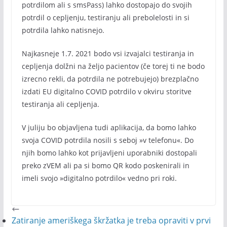
potrdilom ali s smsPass) lahko dostopajo do svojih
potrdil o cepljenju, testiranju ali prebolelosti in si
potrdila lahko natisnejo.
Najkasneje 1.7. 2021 bodo vsi izvajalci testiranja in
cepljenja dolžni na željo pacientov (če torej ti ne bodo
izrecno rekli, da potrdila ne potrebujejo) brezplačno
izdati EU digitalno COVID potrdilo v okviru storitve
testiranja ali cepljenja.
V juliju bo objavljena tudi aplikacija, da bomo lahko
svoja COVID potrdila nosili s seboj »v telefonu«. Do
njih bomo lahko kot prijavljeni uporabniki dostopali
preko zVEM ali pa si bomo QR kodo poskenirali in
imeli svojo »digitalno potrdilo« vedno pri roki.
Zatiranje ameriškega škržatka je treba opraviti v prvi