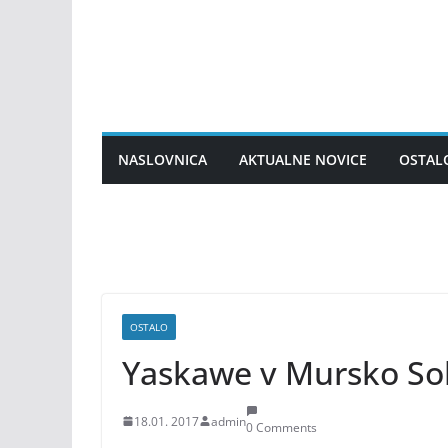
Skip
to
content
NASLOVNICA
AKTUALNE NOVICE
OSTAL
OSTALO
Yaskawe v Mursko So
18.01. 2017
admin
0 Comments