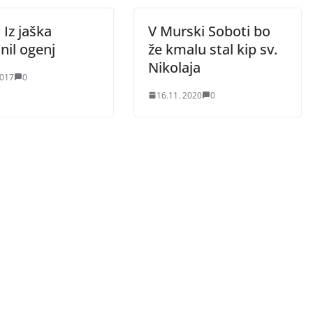
Iz jaška
V Murski Soboti bo
nil ogenj
že kmalu stal kip sv.
Nikolaja
2017
0
16.11. 2020
0