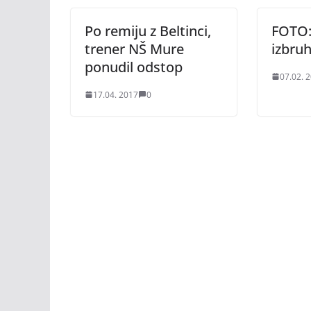
Po remiju z Beltinci,
FOTO: 
trener NŠ Mure
izbruh
ponudil odstop
07.02. 
17.04. 2017
0