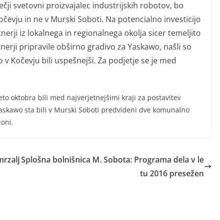
čji svetovni proizvajalec industrijskih robotov, bo
evju in ne v Murski Soboti. Na potencialno investicijo
erji iz lokalnega in regionalnega okolja sicer temeljito
tnerji pripravile obširno gradivo za Yaskawo, našli so
 v Kočevju bili uspešnejši. Za podjetje se je med
to oktobra bili med najverjetnejšimi kraji za postavitev
 Yaskawo sta bili v Murski Soboti predvideni dve komunalno
coni.
mrzalj
Splošna bolnišnica M. Sobota: Programa dela v le
tu 2016 presežen