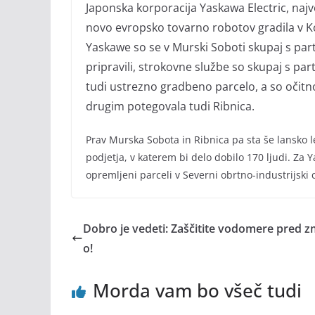
Japonska korporacija Yaskawa Electric, najve
novo evropsko tovarno robotov gradila v Koč
Yaskawe so se v Murski Soboti skupaj s partn
pripravili, strokovne službe so skupaj s par
tudi ustrezno gradbeno parcelo, a so očitno
drugim potegovala tudi Ribnica.
Prav Murska Sobota in Ribnica pa sta še lansko le
podjetja, v katerem bi delo dobilo 170 ljudi. Za
opremljeni parceli v Severni obrtno-industrijski 
Dobro je vedeti: Zaščitite vodomere pred z
o!
Morda vam bo všeč tudi