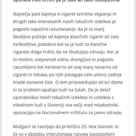
Največja past kajenja e-cigaret oziroma vejpanja in
drugih tako imenovanih novih tobačnih izdelkov je
pogosto napačno razumevanje, da je to manj
škodljivo početje od kajenja klasičnih cigaret ali celo
neškodljivo, podobno kot se je tudi za klasične
cigarete dolgo trdilo, da ne škodujejo zdravju. Ker je
to modno, vsepovsod vidno, dosegljivo in pogosto
razumljeno kot nenevarno ali vsaj manj nevarno od
cigaret in tobaka, po njih posegajo celo učenci zadnje
triade osnovne šole. O tem pripovedujejo otroci doma
in ta problem opažajo tudi na šolah. Da je delež
uporabnikov novih tobačnih izdelkov in izdelkov z
nikotinom tudi v Sloveniji vse večji med mladostniki,
opozarjajo na Nacionalnem inštitutu za javno zdravje.
Možgani se razvijajo do približno 25. leta starosti, in
če so v obdobju intenzivnega razvoja izpostavljeni