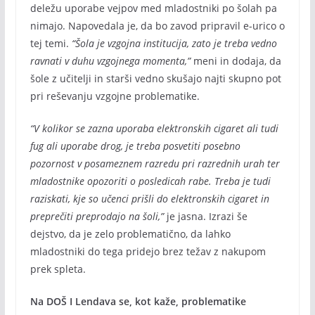
deležu uporabe vejpov med mladostniki po šolah pa
nimajo. Napovedala je, da bo zavod pripravil e-urico o
tej temi.
“Šola je vzgojna institucija, zato je treba vedno
ravnati v duhu vzgojnega momenta,”
meni in dodaja, da
šole z učitelji in starši vedno skušajo najti skupno pot
pri reševanju vzgojne problematike.
“V kolikor se zazna uporaba elektronskih cigaret ali tudi
fug ali uporabe drog, je treba posvetiti posebno
pozornost v posameznem razredu pri razrednih urah ter
mladostnike opozoriti o posledicah rabe. Treba je tudi
raziskati, kje so učenci prišli do elektronskih cigaret in
preprečiti preprodajo na šoli,”
je jasna. Izrazi še
dejstvo, da je zelo problematično, da lahko
mladostniki do tega pridejo brez težav z nakupom
prek spleta.
Na DOŠ I Lendava se, kot kaže, problematike