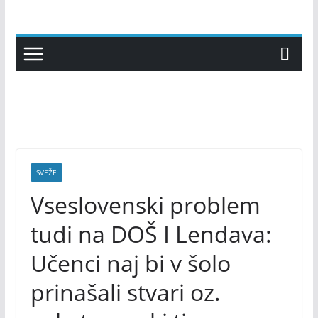
Skip
to
content
SVEŽE
Vseslovenski problem
tudi na DOŠ I Lendava:
Učenci naj bi v šolo
prinašali stvari oz.