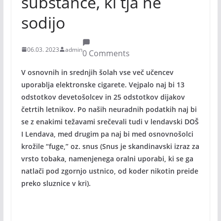
substance, ki tja ne
sodijo
06.03. 2023
admin
0 Comments
V osnovnih in srednjih šolah vse več učencev
uporablja elektronske cigarete. Vejpalo naj bi 13
odstotkov devetošolcev in 25 odstotkov dijakov
četrtih letnikov. Po naših neuradnih podatkih naj bi
se z enakimi težavami srečevali tudi v lendavski DOŠ
I Lendava, med drugim pa naj bi med osnovnošolci
krožile “fuge,” oz. snus (Snus je skandinavski izraz za
vrsto tobaka, namenjenega oralni uporabi, ki se ga
natlači pod zgornjo ustnico, od koder nikotin preide
preko sluznice v kri).