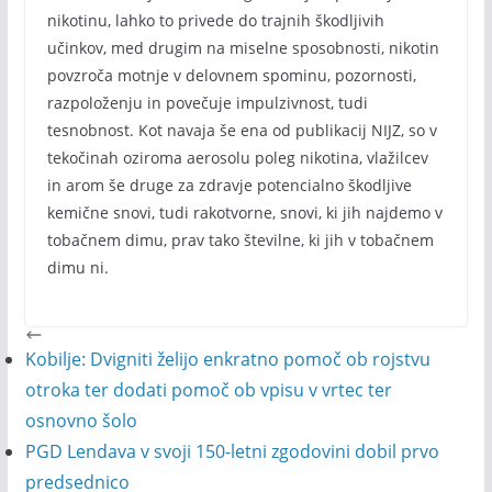
nikotinu, lahko to privede do trajnih škodljivih
učinkov, med drugim na miselne sposobnosti, nikotin
povzroča motnje v delovnem spominu, pozornosti,
razpoloženju in povečuje impulzivnost, tudi
tesnobnost. Kot navaja še ena od publikacij NIJZ, so v
tekočinah oziroma aerosolu poleg nikotina, vlažilcev
in arom še druge za zdravje potencialno škodljive
kemične snovi, tudi rakotvorne, snovi, ki jih najdemo v
tobačnem dimu, prav tako številne, ki jih v tobačnem
dimu ni.
Kobilje: Dvigniti želijo enkratno pomoč ob rojstvu
otroka ter dodati pomoč ob vpisu v vrtec ter
osnovno šolo
PGD Lendava v svoji 150-letni zgodovini dobil prvo
predsednico