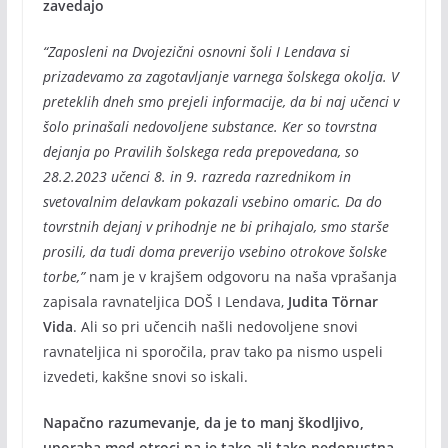
zavedajo
“Zaposleni na Dvojezični osnovni šoli I Lendava si
prizadevamo za zagotavljanje varnega šolskega okolja. V
preteklih dneh smo prejeli informacije, da bi naj učenci v
šolo prinašali nedovoljene substance. Ker so tovrstna
dejanja po Pravilih šolskega reda prepovedana, so
28.2.2023 učenci 8. in 9. razreda razrednikom in
svetovalnim delavkam pokazali vsebino omaric. Da do
tovrstnih dejanj v prihodnje ne bi prihajalo, smo starše
prosili, da tudi doma preverijo vsebino otrokove šolske
torbe,”
nam je v krajšem odgovoru na naša vprašanja
zapisala ravnateljica DOŠ I Lendava,
Judita Törnar
Vida
. Ali so pri učencih našli nedovoljene snovi
ravnateljica ni sporočila, prav tako pa nismo uspeli
izvedeti, kakšne snovi so iskali.
Napačno razumevanje, da je to manj škodljivo,
uporaba med otroci pa je tako ali tako nedopustna