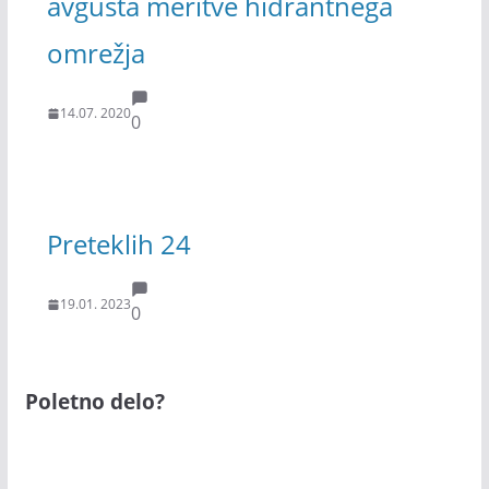
avgusta meritve hidrantnega
omrežja
14.07. 2020
0
Preteklih 24
19.01. 2023
0
Poletno delo?