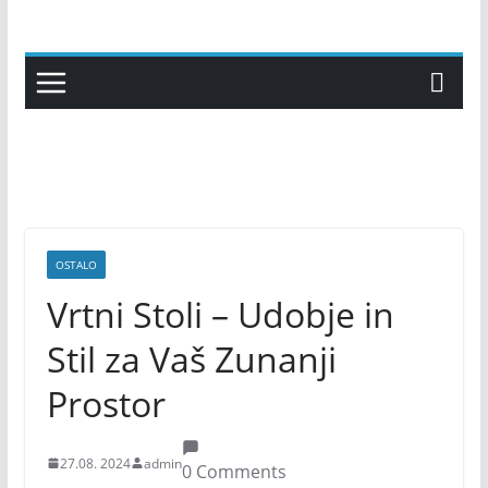
Skip
to
content
OSTALO
Vrtni Stoli – Udobje in
Stil za Vaš Zunanji
Prostor
27.08. 2024
admin
0 Comments