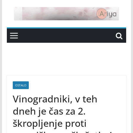
Skip
to
content
OSTALO
Vinogradniki, v teh
dneh je čas za 2.
škropljenje proti