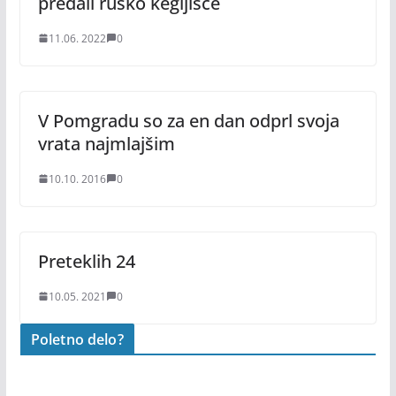
predali rusko kegljišče
11.06. 2022
0
V Pomgradu so za en dan odprl svoja
vrata najmlajšim
10.10. 2016
0
Preteklih 24
10.05. 2021
0
Poletno delo?