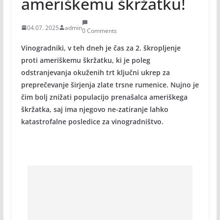
ameriškemu škržatku!
04.07. 2025
admin
0 Comments
Vinogradniki, v teh dneh je čas za 2. škropljenje
proti ameriškemu škržatku, ki je poleg
odstranjevanja okuženih trt ključni ukrep za
preprečevanje širjenja zlate trsne rumenice. Nujno je
čim bolj znižati populacijo prenašalca ameriškega
škržatka, saj ima njegovo ne-zatiranje lahko
katastrofalne posledice za vinogradništvo.