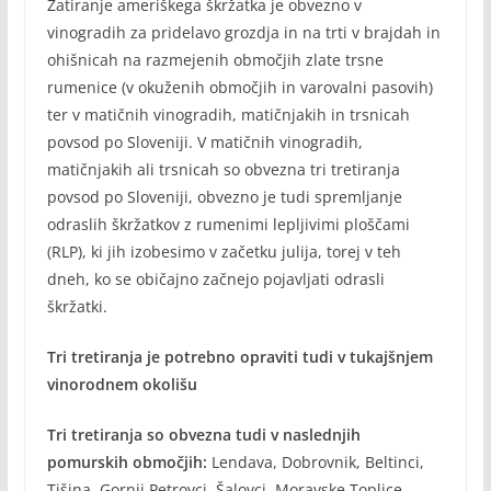
Zatiranje ameriškega škržatka je obvezno v
vinogradih za pridelavo grozdja in na trti v brajdah in
ohišnicah na razmejenih območjih zlate trsne
rumenice (v okuženih območjih in varovalni pasovih)
ter v matičnih vinogradih, matičnjakih in trsnicah
povsod po Sloveniji. V matičnih vinogradih,
matičnjakih ali trsnicah so obvezna tri tretiranja
povsod po Sloveniji, obvezno je tudi spremljanje
odraslih škržatkov z rumenimi lepljivimi ploščami
(RLP), ki jih izobesimo v začetku julija, torej v teh
dneh, ko se običajno začnejo pojavljati odrasli
škržatki.
Tri tretiranja je potrebno opraviti tudi v tukajšnjem
vinorodnem okolišu
Tri tretiranja so obvezna tudi v naslednjih
pomurskih območjih:
Lendava, Dobrovnik, Beltinci,
Tišina, Gornji Petrovci, Šalovci, Moravske Toplice,