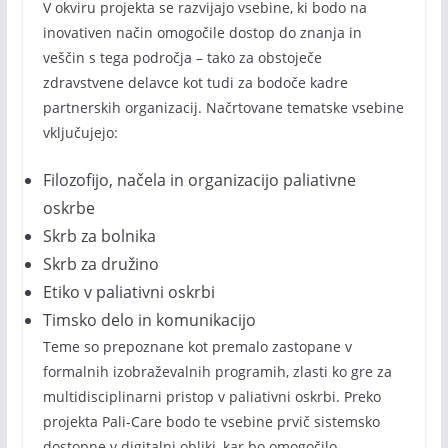
V okviru projekta se razvijajo vsebine, ki bodo na
inovativen način omogočile dostop do znanja in
veščin s tega področja – tako za obstoječe
zdravstvene delavce kot tudi za bodoče kadre
partnerskih organizacij. Načrtovane tematske vsebine
vključujejo:
Filozofijo, načela in organizacijo paliativne
oskrbe
Skrb za bolnika
Skrb za družino
Etiko v paliativni oskrbi
Timsko delo in komunikacijo
Teme so prepoznane kot premalo zastopane v
formalnih izobraževalnih programih, zlasti ko gre za
multidisciplinarni pristop v paliativni oskrbi. Preko
projekta Pali-Care bodo te vsebine prvič sistemsko
dostopne v digitalni obliki, kar bo omogočilo