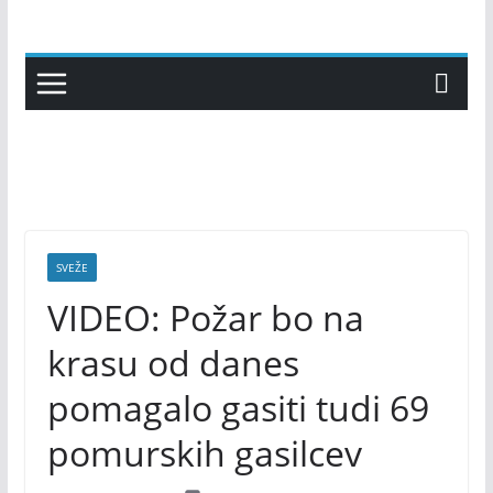
Skip
to
content
SVEŽE
VIDEO: Požar bo na
krasu od danes
pomagalo gasiti tudi 69
pomurskih gasilcev