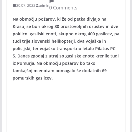
20.07. 2022
admin
0 Comments
Na območju požarov, ki že od petka divjajo na
Krasu, se bori okrog 80 prostovoljnih društev in dve
poklicni gasilski enoti, skupno okrog 400 gasilcev, pa
tudi trije slovenski helikopterji, dva vojaška in
policijski, ter vojaško transportno letalo Pilatus PC
5. Danes zgodaj zjutraj so gasilske enote krenile tudi
iz Pomurja. Na območju požarov bo tako
tamkajšnjim enotam pomagalo še dodatnih 69
pomurskih gasilcev.