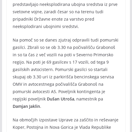
predstavljajo neeksplodirana ubojna sredstva iz prve
svetovne vojne, zaradi česar so na terenu tudi
pripadniki Državne enote za varstvo pred
neeksplodirani ubojnimi sredstvi.
Na pomoč so se danes zjutraj odpravili tudi pomurski
gasilci. Zbrali so se ob 3.30 na počivališču Grabonoš
in so ta čas z več vozili na poti v Severno Primorsko
regijo. Na poti je 69 gasilcev s 17 vozili, od tega 9
gasilskih avtocistern. Pomurski gasilci so startali
skupaj ob 3.30 uri iz parkirišča bencinskega servisa
OMV in avtocestnega počivališča Grabonoš na
pomurski avtocesti A5. Poveljnik kontingenta je
regijski poveljnik
Dušan Utroša
, namestnik pa
Damjan Jaklin
.
Na območjih izpostave Uprave za zaščito in reševanje
Koper, Postojna in Nova Gorica je Vlada Republike