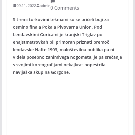
09.11. 2022
admin
0 Comments
S tremi torkovimi tekmami so se pričeli boji za
osmino finala Pokala Pivovarna Union. Pod
Lendavskimi Goricami je kranjski Triglav po
enajstmetrovkah bil primoran priznati premoč
lendavske Nafte 1903, maloštevilna publika pa ni
videla posebno zanimivega nogometa, je pa srečanje
s svojimi koreografijami nekajkrat popestrila
navijaška skupina Gorgone.