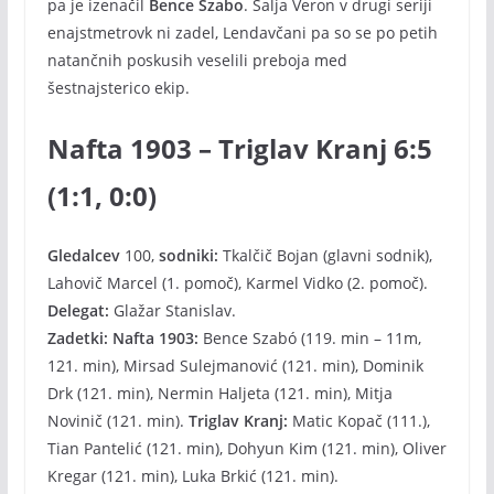
pa je izenačil
Bence Szabo
. Šalja Veron v drugi seriji
enajstmetrovk ni zadel, Lendavčani pa so se po petih
natančnih poskusih veselili preboja med
šestnajsterico ekip.
Nafta 1903 – Triglav Kranj 6:5
(1:1, 0:0)
Gledalcev
100,
sodniki:
Tkalčič Bojan (glavni sodnik),
Lahovič Marcel (1. pomoč), Karmel Vidko (2. pomoč).
Delegat:
Glažar Stanislav.
Zadetki: Nafta 1903:
Bence Szabó (119. min – 11m,
121. min), Mirsad Sulejmanović (121. min), Dominik
Drk (121. min), Nermin Haljeta (121. min), Mitja
Novinič (121. min).
Triglav Kranj:
Matic Kopač (111.),
Tian Pantelić (121. min), Dohyun Kim (121. min), Oliver
Kregar (121. min), Luka Brkić (121. min).