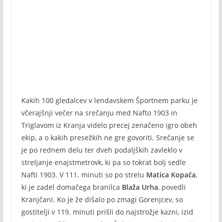
Kakih 100 gledalcev v lendavskem Športnem parku je
včerajšnji večer na srečanju med Nafto 1903 in
Triglavom iz Kranja videlo precej zenačeno igro obeh
ekip, a o kakih presežkih ne gre govoriti. Srečanje se
je po rednem delu ter dveh podaljških zavleklo v
streljanje enajstmetrovk, ki pa so tokrat bolj sedle
Nafti 1903. V 111. minuti so po strelu
Matica Kopača
,
ki je zadel domačega branilca
Blaža Urha
, povedli
Kranjčani. Ko je že dišalo po zmagi Gorenjcev, so
gostitelji v 119. minuti prišli do najstrožje kazni, izid