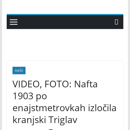
Skip
to
content
SVEŽE
VIDEO, FOTO: Nafta
1903 po
enajstmetrovkah izločila
kranjski Triglav