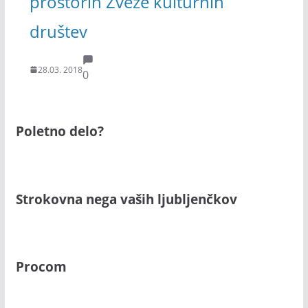
prostorih Zveze kulturnih
društev
28.03. 2018
0
Poletno delo?
Strokovna nega vaših ljubljenčkov
Procom