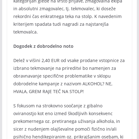
kategorijah glede na vrsto prijave, zmagovalna ekipa
in absolutni zmagovalec, tj. tekmovalec, ki doseže
rekordni čas enkratnega teka na stolp. K navedenim
kriterijem spadata tudi nagradi za najstarejša
tekmovalca.
Dogodek z dobrodelno noto
Delež v višini 2,40 EUR od vsake prodane vstopnice za
izbrano tekmovanje na prireditvi bo namenjen za
obravnavanje specifične problematike v sklopu
dobrodelne kampanje z nazivom ALKOHOL? NE,
HVALA, GREM RAJE TEČ NA STOLP!
S fokusom na strokovno soočanje z gibalno
oviranostjo kot eno izmed škodljivih konsekvenc
prekomernega oz. pretiranega uživanja alkohola, in
sicer z nudenjem olajševalne pomoči fizično in/ali
psihično hendikepiranim oz. prikrajšanim osebam, ki