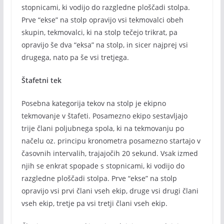
stopnicami, ki vodijo do razgledne ploščadi stolpa.
Prve “ekse” na stolp opravijo vsi tekmovalci obeh
skupin, tekmovalci, ki na stolp tečejo trikrat, pa
opravijo še dva “eksa” na stolp, in sicer najprej vsi
drugega, nato pa še vsi tretjega.
Štafetni tek
Posebna kategorija tekov na stolp je ekipno
tekmovanje v štafeti. Posamezno ekipo sestavljajo
trije člani poljubnega spola, ki na tekmovanju po
načelu oz. principu kronometra posamezno startajo v
časovnih intervalih, trajajočih 20 sekund. Vsak izmed
njih se enkrat spopade s stopnicami, ki vodijo do
razgledne ploščadi stolpa. Prve “ekse” na stolp
opravijo vsi prvi člani vseh ekip, druge vsi drugi člani
vseh ekip, tretje pa vsi tretji člani vseh ekip.