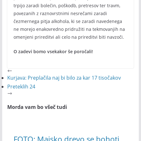
trpijo zaradi bolečin, poškodb, pretresov ter travm,
povezanih z raznovrstnimi nesrečami zaradi
čezmernega pitja alkohola, ki se zaradi navedenega
ne morejo enakovredno pridružiti na tekmovanjih na
omenjeni prireditvi ali celo na prireditvi biti navzoči.
O zadevi bomo vsekakor še poročali!
Kurjava: Preplačila naj bi bilo za kar 17 tisočakov
Preteklih 24
Morda vam bo všeč tudi
FOTO: Majsko drevo se bohoti