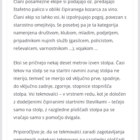
Člani posamezne ekipe si podajajo oz. predajajo
štafetno palico v obliki čipiranega kozarca za vino.
Člani ekip so lahko vsi, ki izpolnjujejo pogoj, povezan s
starostno omejitvijo, še posebej pa je ta kategorija
namenjena društvom, klubom, mladim, podjetjem,
pripadnikom nujnih služb (gasilcem, policistom,
reševalcem, varnostnikom …), vojakom …
Eksi se pričnejo nekaj deset metrov izven stolpa. Časi
tekov na stolp se na startni ravnini zunaj stolpa ne
merijo, temveč se merijo od vključno prve, spodnje,
do vključno zadnje, zgornje, stopnice stopnišča
stolpa. Vsi tekmovalci – v vrstnem redu, kot je določen
z dodeljenimi čipiranimi startnimi številkami – tečejo
samo na stolp, z razgledne ploščadi stolpa pa se
vračajo samo s pomočjo dvigala.
Priporočljivo je, da se tekmovalci zaradi zagotavljanja
nemotenih potekanj tekmovanj na razgledni ploščadi