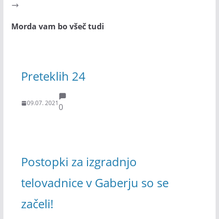
Morda vam bo všeč tudi
Preteklih 24
09.07. 2021
0
Postopki za izgradnjo
telovadnice v Gaberju so se
začeli!