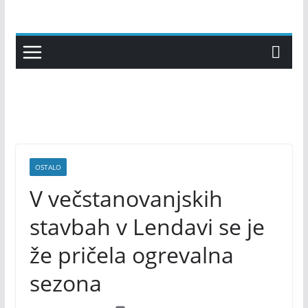
Skip
to
content
OSTALO
V večstanovanjskih
stavbah v Lendavi se je
že pričela ogrevalna
sezona