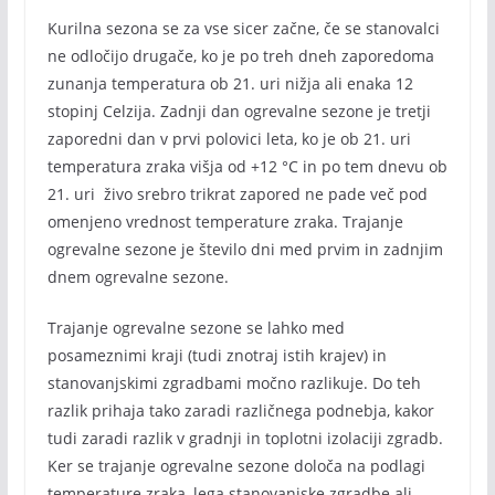
Kurilna sezona se za vse sicer začne, če se stanovalci
ne odločijo drugače, ko je po treh dneh zaporedoma
zunanja temperatura ob 21. uri nižja ali enaka 12
stopinj Celzija. Zadnji dan ogrevalne sezone je tretji
zaporedni dan v prvi polovici leta, ko je ob 21. uri
temperatura zraka višja od +12 °C in po tem dnevu ob
21. uri živo srebro trikrat zapored ne pade več pod
omenjeno vrednost temperature zraka. Trajanje
ogrevalne sezone je število dni med prvim in zadnjim
dnem ogrevalne sezone.
Trajanje ogrevalne sezone se lahko med
posameznimi kraji (tudi znotraj istih krajev) in
stanovanjskimi zgradbami močno razlikuje. Do teh
razlik prihaja tako zaradi različnega podnebja, kakor
tudi zaradi razlik v gradnji in toplotni izolaciji zgradb.
Ker se trajanje ogrevalne sezone določa na podlagi
temperature zraka, lega stanovanjske zgradbe ali