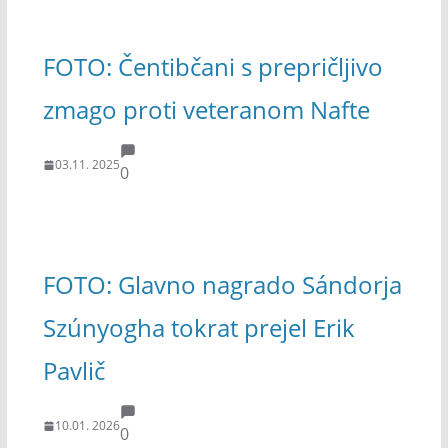
FOTO: Čentibčani s prepričljivo
zmago proti veteranom Nafte
03.11. 2025
0
FOTO: Glavno nagrado Sándorja
Szúnyogha tokrat prejel Erik
Pavlič
10.01. 2026
0