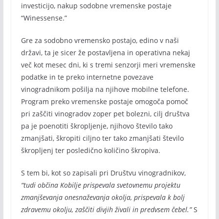
investicijo, nakup sodobne vremenske postaje
“Winessense.”
Gre za sodobno vremensko postajo, edino v naši
državi, ta je sicer že postavljena in operativna nekaj
več kot mesec dni, ki s tremi senzorji meri vremenske
podatke in te preko internetne povezave
vinogradnikom pošilja na njihove mobilne telefone.
Program preko vremenske postaje omogoča pomoč
pri zaščiti vinogradov zoper pet bolezni, cilj društva
pa je poenotiti škropljenje, njihovo število tako
zmanjšati, škropiti ciljno ter tako zmanjšati število
škropljenj ter posledično količino škropiva.
S tem bi, kot so zapisali pri Društvu vinogradnikov,
“tudi občina Kobilje prispevala svetovnemu projektu
zmanjševanja onesnaževanja okolja, prispevala k bolj
zdravemu okolju, zaščiti divjih živali in predvsem čebel.”
S