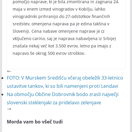
pomočjo naprave, ki je bila zmontirana in zagnana 24.
maja v enem izmed vinogradov v Kobilju, lahko
vinogradniki prihranijo do 27-odstotkov finančnih
sredstev, omenjena naprava pa je edina takšna v
Sloveniji. Cena nabave omenjene naprave je (z
vključeno carino, saj je naprava nabavljena iz Srbije)
znašala nekaj več kot 3.500 evrov, letno pa imajo z
napravo še okrog 500 evrov stroškov.
FOTO: V Murskem Središću včeraj obeležili 33-letnico
ustavitve tankov, ki so bili namenjeni proti Lendavi
Na območju Občine Dobrovnik bodo zrasli največji
slovenski steklenjaki za pridelavo zelenjave
Morda vam bo všeč tudi