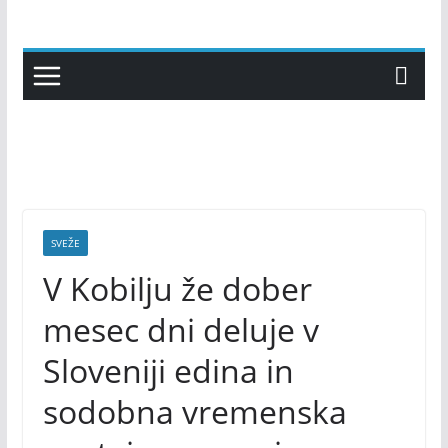
Skip
to
content
SVEŽE
V Kobilju že dober
mesec dni deluje v
Sloveniji edina in
sodobna vremenska