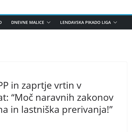
O
DNEVNE MALICE
LENDAVSKA PIKADO LIGA
P in zaprtje vrtin v
vat: “Moč naravnih zakonov
a in lastniška prerivanja!”