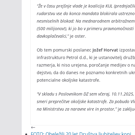
“Že v času prejšnje vlade je koalicija KUL (prednjač
rudarstvu vse do konca mandata blokirala ustrezno ur
nesmiselnih blokad: Na mednarodnem arbitražnem sod
(500 milijonov!), ki jo bo v primeru pravnomočnosti
davkoplačevalci,”
je oster.
Ob tem pomurski poslanec
Jožef Horvat
izpostav
infrastrukturo Petrol d.d., ki je ustanovitelj dru
razmerja, ki niso urejena, poročanje medijev o n
dejstvo, da do danes ne poznamo konkretnih ukre
potencialne okoljske katastrofe.
“V skladu s Poslovnikom DZ sem včeraj, 10.11.2025
smeri preprečitve okoljske katastrofe. Za pobudo Vla
na Ministrstvu za naravne vire in prostor,”
je zaklj
FOTO: Obeležili 20 let Društva ljubiteljev konj