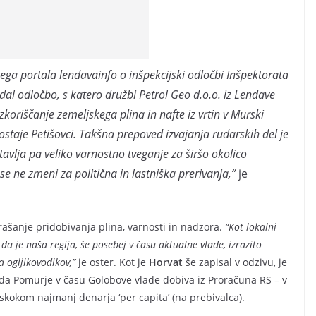
a portala lendavainfo o inšpekcijski odločbi Inšpektorata
zdal odločbo, s katero družbi Petrol Geo d.o.o. iz Lendave
oriščanje zemeljskega plina in nafte iz vrtin v Murski
postaje Petišovci. Takšna prepoved izvajanja rudarskih del je
avlja pa veliko varnostno tveganje za širšo okolico
e ne zmeni za politična in lastniška prerivanja,”
je
rašanje pridobivanja plina, varnosti in nadzora.
“Kot lokalni
da je naša regija, še posebej v času aktualne vlade, izrazito
a ogljikovodikov,”
je oster. Kot je
Horvat
še zapisal v odzivu, je
da Pomurje v času Golobove vlade dobiva iz Proračuna RS – v
askokom najmanj denarja ‘per capita’ (na prebivalca).