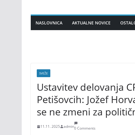
Skip
to
content
NASLOVNICA
AKTUALNE NOVICE
OSTAL
SVEŽE
Ustavitev delovanja CP
Petišovcih: Jožef Hor
se ne zmeni za političn
11.11. 2025
admin
0 Comments