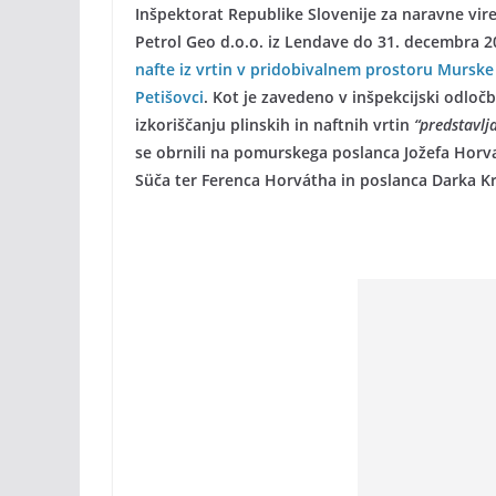
Inšpektorat Republike Slovenije za naravne vire i
Petrol Geo d.o.o. iz Lendave do 31. decembra 
nafte iz vrtin v pridobivalnem prostoru Murske 
Petišovci
. Kot je zavedeno v inšpekcijski odločb
izkoriščanju plinskih in naftnih vrtin
“predstavlj
se obrnili na pomurskega poslanca Jožefa Horv
Süča ter Ferenca Horvátha in poslanca Darka K