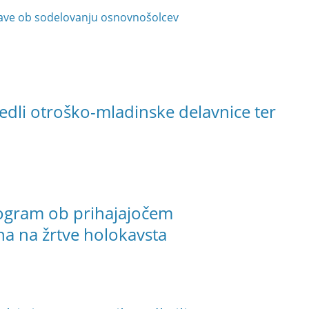
dave ob sodelovanju osnovnošolcev
edli otroško-mladinske delavnice ter
rogram ob prihajajočem
 na žrtve holokavsta