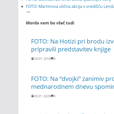
FOTO: Martinova ulična akcija v središču Len
Morda vam bo všeč tudi
FOTO: Na Hotizi pri brodu izv
pripravili predstavitev knjige
18.07. 2018
0
FOTO: Na “dvojki” zanimiv p
mednarodnem dnevu spomina
26.01. 2020
0