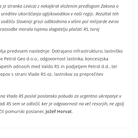
ila je stranka Levica) z nekajkrat vloženim predlogom Zakona o
editev izkoriščanja ogljikovodikov v naši regiji. Rezultat teh
išču Sloveniji grozi odškodnina v višini pol milijarde evrov
 razsodbe morala tujemu vlagatelju plačati RS, torej
lja predvsem naslednje: Dotrajano infrastrukturo, lastniško
žbe Petrol Geo d.o.o., odgovornost lastnika, koncesijska
apetih odnosih med Valdo RS in podjetjem Petrol d.d., ter
pov s strani Vlade RS oz. lastnikov za preprečitev
, na Vlado RS poslal poslansko pobudo za urgentno ukrepanje v
di RS sem se odločil, ker je odgovornost na več resorjih, ne zgolj
učil pomurski poslanec
Jožef Horvat
.