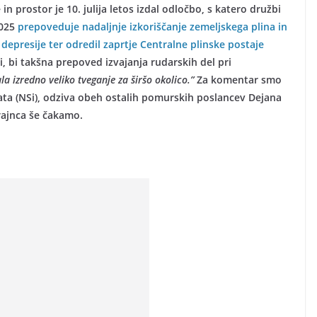
n prostor je 10. julija letos izdal odločbo, s katero družbi
2025
prepoveduje nadaljnje izkoriščanje zemeljskega plina in
depresije ter odredil zaprtje Centralne plinske postaje
i, bi takšna prepoved izvajanja rudarskih del pri
ala izredno veliko tveganje za širšo okolico.”
Za komentar smo
ata (NSi), odziva obeh ostalih pomurskih poslancev Dejana
rajnca še čakamo.