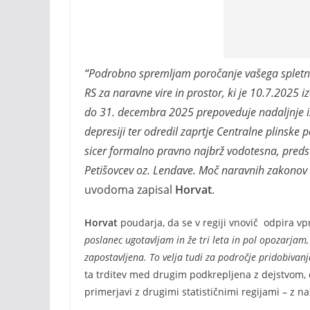
“Podrobno spremljam poročanje vašega spletneg
RS za naravne vire in prostor, ki je 10.7.2025 i
do 31. decembra 2025 prepoveduje nadaljnje izk
depresiji ter odredil zaprtje Centralne plinske 
sicer formalno pravno najbrž vodotesna, predst
Petišovcev oz. Lendave. Moč naravnih zakonov s
uvodoma zapisal
Horvat
.
Horvat
poudarja, da se v regiji vnovič odpira vp
poslanec ugotavljam in že tri leta in pol opozarjam, 
zapostavljena. To velja tudi za področje pridobivanj
ta trditev med drugim podkrepljena z dejstvom, 
primerjavi z drugimi statističnimi regijami – z n