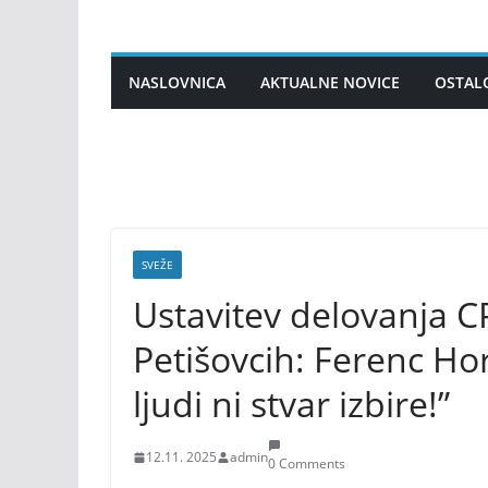
Skip
to
content
NASLOVNICA
AKTUALNE NOVICE
OSTAL
SVEŽE
Ustavitev delovanja CP
Petišovcih: Ferenc Ho
ljudi ni stvar izbire!”
12.11. 2025
admin
0 Comments