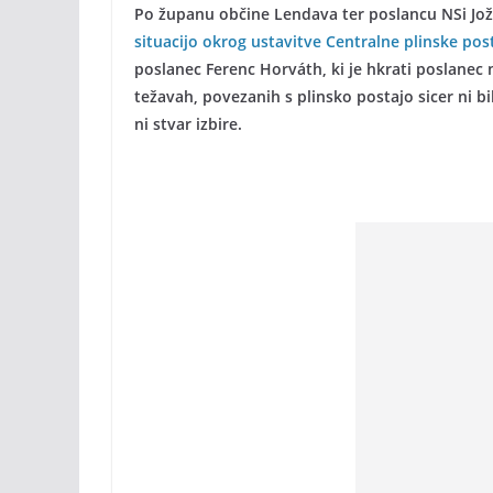
Po županu občine Lendava ter poslancu NSi Jož
situacijo okrog ustavitve Centralne plinske post
poslanec Ferenc Horváth, ki je hkrati poslanec
težavah, povezanih s plinsko postajo sicer ni b
ni stvar izbire.