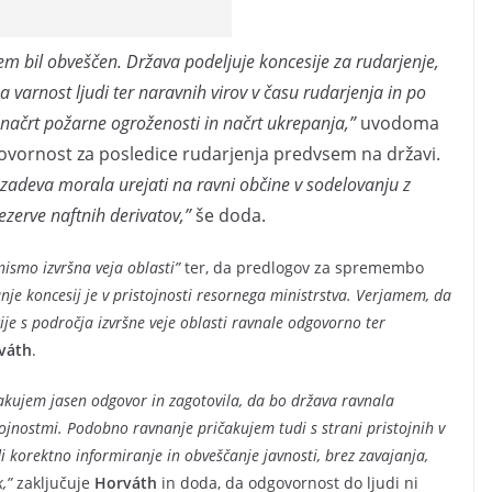
em bil obveščen. Država podeljuje koncesije za rudarjenje,
a varnost ljudi ter naravnih virov v času rudarjenja in po
načrt požarne ogroženosti in načrt ukrepanja,”
uvodoma
dgovornost za posledice rudarjenja predvsem na državi.
 zadeva morala urejati na ravni občine v sodelovanju z
zerve naftnih derivatov,”
še doda.
nismo izvršna veja oblasti”
ter, da predlogov za spremembo
nje koncesij je v pristojnosti resornega ministrstva. Verjamem, da
ije s področja izvršne veje oblasti ravnale odgovorno ter
váth
.
akujem jasen odgovor in zagotovila, da bo država ravnala
tojnostmi. Podobno ravnanje pričakujem tudi s strani pristojnih v
 korektno informiranje in obveščanje javnosti, brez zavajanja,
,”
zaključuje
Horváth
in doda, da odgovornost do ljudi ni