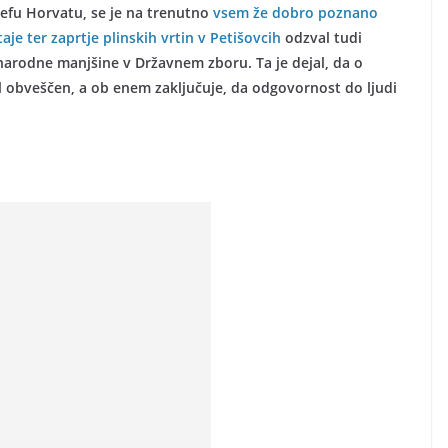
efu Horvatu, se je na trenutno
vsem že dobro poznano
aje ter zaprtje plinskih vrtin v Petišovcih
odzval tudi
 narodne manjšine v Državnem zboru. Ta je dejal, da o
il obveščen, a ob enem zaključuje, da odgovornost do ljudi