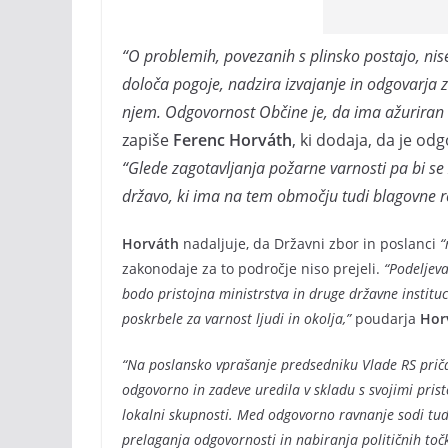
“O problemih, povezanih s plinsko postajo, nis
določa pogoje, nadzira izvajanje in odgovarja z
njem. Odgovornost Občine je, da ima ažuriran 
zapiše
Ferenc Horváth
, ki dodaja, da je o
“Glede zagotavljanja požarne varnosti pa bi se
državo, ki ima na tem območju tudi blagovne re
Horváth
nadaljuje, da Državni zbor in poslanci
“
zakonodaje za to področje niso prejeli.
“Podeljeva
bodo pristojna ministrstva in druge državne instituc
poskrbele za varnost ljudi in okolja,”
poudarja
Hor
“Na poslansko vprašanje predsedniku Vlade RS prič
odgovorno in zadeve uredila v skladu s svojimi pris
lokalni skupnosti. Med odgovorno ravnanje sodi tudi
prelaganja odgovornosti in nabiranja političnih točk