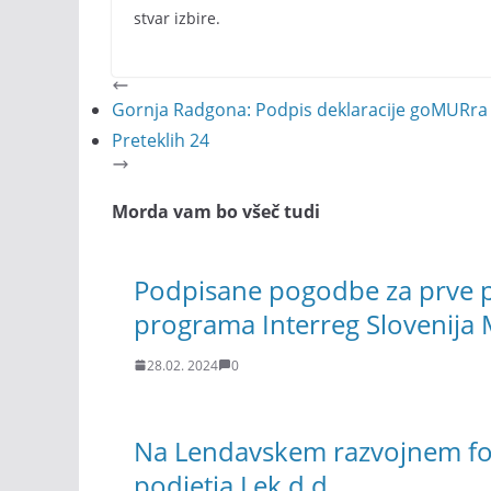
stvar izbire.
Gornja Radgona: Podpis deklaracije goMURra m
Preteklih 24
Morda vam bo všeč tudi
Podpisane pogodbe za prve pr
programa Interreg Slovenija
28.02. 2024
0
Na Lendavskem razvojnem fo
podjetja Lek d.d.