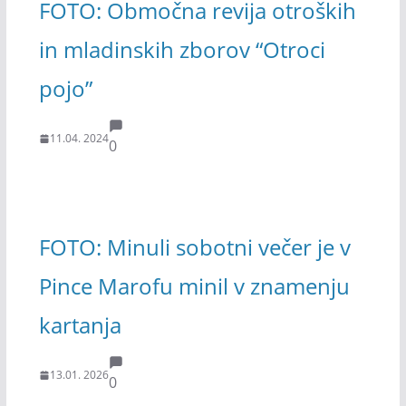
FOTO: Območna revija otroških
in mladinskih zborov “Otroci
pojo”
11.04. 2024
0
FOTO: Minuli sobotni večer je v
Pince Marofu minil v znamenju
kartanja
13.01. 2026
0