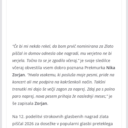
“Če bi mi nekdo rekel, da bom prvič nominirana za Zlato
piščal in domov odnesla obe nagradi, mu verjetno ne bi
verjela. Točno to se je zgodilo včeraj,”
je svoje sledilce
včeraj obvestila vsem dobro poznana Prekmurka
Nika
Zorjan
.
“Hvala vsakemu, ki posluša moje pesmi, pride na
koncert ali me podpira na kakršenkoli način. Takšni
trenutki mi dajo še večji zagon za naprej. Zdaj pa s polno
paro naprej, nova pesem prihaja že naslednji mesec,”
je
še zapisala
Zorjan
.
Na 12. podelitvi strokovnih glasbenih nagrad zlata
piščal 2026 za dosežke v popularni glasbi preteklega