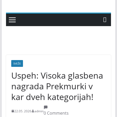
Skip
to
content
SVEŽE
Uspeh: Visoka glasbena
nagrada Prekmurki v
kar dveh kategorijah!
22.05. 2026
admin
0 Comments