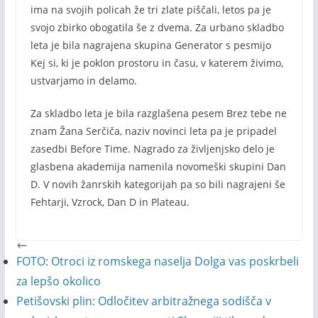
ima na svojih policah že tri zlate piščali, letos pa je
svojo zbirko obogatila še z dvema. Za urbano skladbo
leta je bila nagrajena skupina Generator s pesmijo
Kej si, ki je poklon prostoru in času, v katerem živimo,
ustvarjamo in delamo.
Za skladbo leta je bila razglašena pesem Brez tebe ne
znam Žana Serčiča, naziv novinci leta pa je pripadel
zasedbi Before Time. Nagrado za življenjsko delo je
glasbena akademija namenila novomeški skupini Dan
D. V novih žanrskih kategorijah pa so bili nagrajeni še
Fehtarji, Vzrock, Dan D in Plateau.
FOTO: Otroci iz romskega naselja Dolga vas poskrbeli
za lepšo okolico
Petišovski plin: Odločitev arbitražnega sodišča v