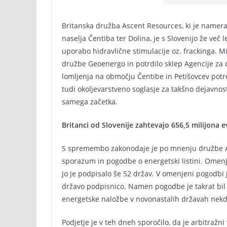
Britanska družba Ascent Resources, ki je namerav
naselja Čentiba ter Dolina, je s Slovenijo že več 
uporabo hidravlične stimulacije oz. frackinga. Min
družbe Geoenergo in potrdilo sklep Agencije za o
lomljenja na območju Čentibe in Petišovcev potre
tudi okoljevarstveno soglasje za takšno dejavnos
samega začetka.
Britanci od Slovenije zahtevajo 656,5 milijona
S spremembo zakonodaje je po mnenju družbe Asce
sporazum in pogodbe o energetski listini. Omenj
jo je podpisalo še 52 držav. V omenjeni pogodbi
državo podpisnico. Namen pogodbe je takrat bil z
energetske naložbe v novonastalih državah nek
Podjetje je v teh dneh sporočilo, da je arbitražni