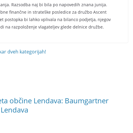
očanja. Razsodba naj bi bila po napovedih znana junija.
mbne finančne in strateške posledice za družbo Ascent
 postopka bi lahko vplivala na bilanco podjetja, njegov
udi na razpoloženje vlagateljev glede delnice družbe.
ar dveh kategorijah!
veta občine Lendava: Baumgartner
a Lendava