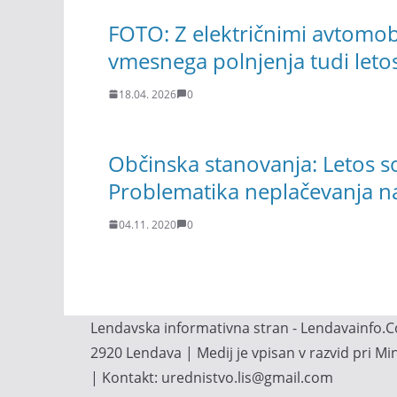
FOTO: Z električnimi avtomobi
vmesnega polnjenja tudi letos
18.04. 2026
0
Občinska stanovanja: Letos so n
Problematika neplačevanja n
04.11. 2020
0
Lendavska informativna stran - Lendavainfo.Co
2920 Lendava | Medij je vpisan v razvid pri M
| Kontakt: urednistvo.lis@gmail.com