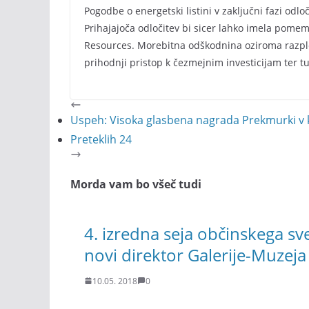
Pogodbe o energetski listini v zaključni fazi odl
Prihajajoča odločitev bi sicer lahko imela pome
Resources. Morebitna odškodnina oziroma razplet
prihodnji pristop k čezmejnim investicijam ter t
Uspeh: Visoka glasbena nagrada Prekmurki v k
Preteklih 24
Morda vam bo všeč tudi
4. izredna seja občinskega s
novi direktor Galerije-Muzej
10.05. 2018
0