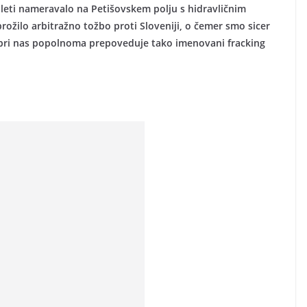
 leti nameravalo na Petišovskem polju s hidravličnim
prožilo arbitražno tožbo proti Sloveniji, o čemer smo sicer
2 pri nas popolnoma prepoveduje tako imenovani fracking