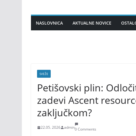
Skip
to
content
NASLOVNICA
AKTUALNE NOVICE
OSTAL
SVEŽE
Petišovski plin: Odloč
zadevi Ascent resource
zaključkom?
22.05. 2026
admin
0 Comments