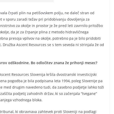
ala črpati plin na petišovskem polju, ne daleč stran od
let v sporu zaradi težav pri pridobivanju dovoljenja za
istrstvo za okolje in prostor je že pred leti zavrnilo pritožbo
kolje, da je za črpanje plina z metodo hidravličnega
bna presoja vplivov na okolje, potrebno pa je bilo pridobiti
t. Družba Ascent Resources se s tem seveda ni strinjala že od
 evrov odškodnine. Bo odločitev znana že prihonji mesec?
nt Resources Slovenija kršila dvostranski investicijski
ena pogodba je bila podpisana leta 1994, poleg Slovenije pa
 je med drugim navedeno tudi, da zasebno podjetje lahko toži
aščita podjetij zahodnih držav, ki so začenjala “tvegane”
danjega vzhodnega bloka.
 tribunal, ki obravnava zahtevek proti Sloveniji na podlagi