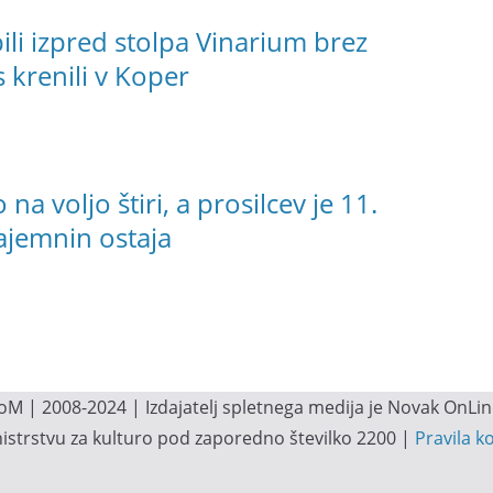
li izpred stolpa Vinarium brez
 krenili v Koper
a voljo štiri, a prosilcev je 11.
ajemnin ostaja
M | 2008-2024 | Izdajatelj spletnega medija je Novak OnLine.
inistrstvu za kulturo pod zaporedno številko 2200 |
Pravila k