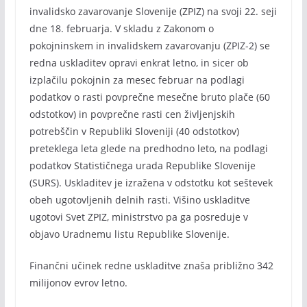
invalidsko zavarovanje Slovenije (ZPIZ) na svoji 22. seji
dne 18. februarja. V skladu z Zakonom o
pokojninskem in invalidskem zavarovanju (ZPIZ-2) se
redna uskladitev opravi enkrat letno, in sicer ob
izplačilu pokojnin za mesec februar na podlagi
podatkov o rasti povprečne mesečne bruto plače (60
odstotkov) in povprečne rasti cen življenjskih
potrebščin v Republiki Sloveniji (40 odstotkov)
preteklega leta glede na predhodno leto, na podlagi
podatkov Statističnega urada Republike Slovenije
(SURS). Uskladitev je izražena v odstotku kot seštevek
obeh ugotovljenih delnih rasti. Višino uskladitve
ugotovi Svet ZPIZ, ministrstvo pa ga posreduje v
objavo Uradnemu listu Republike Slovenije.
Finančni učinek redne uskladitve znaša približno 342
milijonov evrov letno.