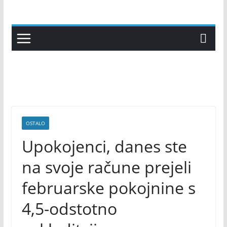
Skip
to
content
OSTALO
Upokojenci, danes ste
na svoje račune prejeli
februarske pokojnine s
4,5-odstotno