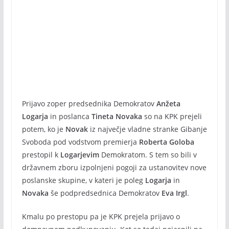
Prijavo zoper predsednika Demokratov
Anžeta
Logarja
in poslanca
Tineta Novaka
so na KPK prejeli
potem, ko je
Novak
iz največje vladne stranke Gibanje
Svoboda pod vodstvom premierja
Roberta Goloba
prestopil k
Logarjevim
Demokratom. S tem so bili v
državnem zboru izpolnjeni pogoji za ustanovitev nove
poslanske skupine, v kateri je poleg
Logarja
in
Novaka
še podpredsednica Demokratov
Eva Irgl
.
Kmalu po prestopu pa je KPK prejela prijavo o