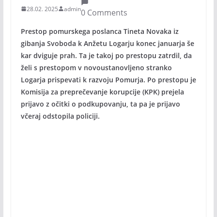
28.02. 2025
admin
0 Comments
Prestop pomurskega poslanca Tineta Novaka iz
gibanja Svoboda k Anžetu Logarju konec januarja še
kar dviguje prah. Ta je takoj po prestopu zatrdil, da
želi s prestopom v novoustanovljeno stranko
Logarja prispevati k razvoju Pomurja. Po prestopu je
Komisija za preprečevanje korupcije (KPK) prejela
prijavo z očitki o podkupovanju, ta pa je prijavo
včeraj odstopila policiji.