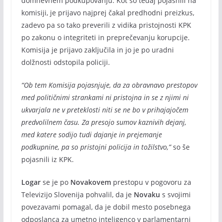
domnevnem podkupovanju. Kot so tedaj pojasnili na
komisiji, je prijavo najprej čakal predhodni preizkus,
zadevo pa so tako preverili z vidika pristojnosti KPK
po zakonu o integriteti in preprečevanju korupcije.
Komisija je prijavo zaključila in jo je po uradni
dolžnosti odstopila policiji.
“Ob tem Komisija pojasnjuje, da za obravnavo prestopov
med političnimi strankami ni pristojna in se z njimi ni
ukvarjala ne v preteklosti niti se ne bo v prihajajočem
predvolilnem času. Za presojo sumov kaznivih dejanj,
med katere sodijo tudi dajanje in prejemanje
podkupnine, pa so pristojni policija in tožilstvo,”
so še
pojasnili iz KPK.
Logar
se je po
Novakovem
prestopu v pogovoru za
Televizijo Slovenija pohvalil, da je
Novaku
s svojimi
povezavami pomagal, da je dobil mesto posebnega
odposlanca za umetno inteligenco v parlamentarni