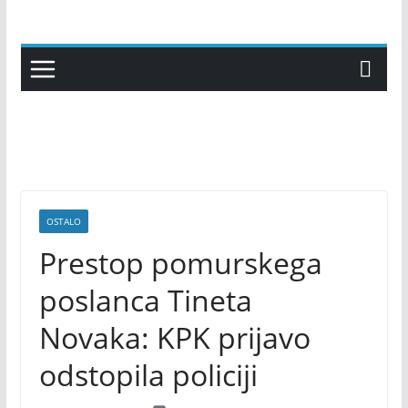
Skip
to
content
OSTALO
Prestop pomurskega
poslanca Tineta
Novaka: KPK prijavo
odstopila policiji