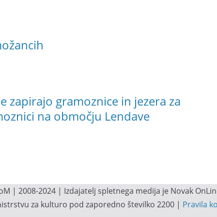
možancih
e zapirajo gramoznice in jezera za
ramoznici na območju Lendave
M | 2008-2024 | Izdajatelj spletnega medija je Novak OnLine.
inistrstvu za kulturo pod zaporedno številko 2200 |
Pravila k