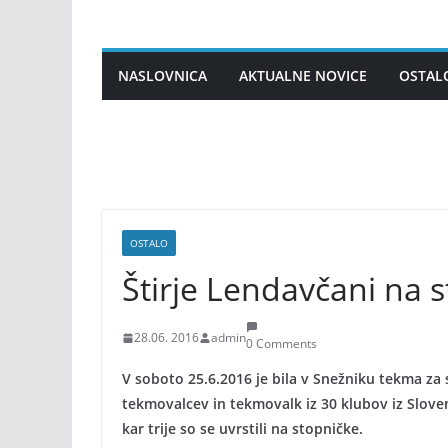
Skip
to
content
NASLOVNICA
AKTUALNE NOVICE
OSTAL
OSTALO
Štirje Lendavčani na 
28.06. 2016
admin
0 Comments
V soboto 25.6.2016 je bila v Snežniku tekma za 
tekmovalcev in tekmovalk iz 30 klubov iz Sloven
kar trije so se uvrstili na stopničke.