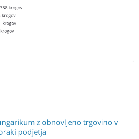
– 338 krogov
6 krogov
51 krogov
1 krogov
ngarikum z obnovljeno trgovino v
koraki podjetja