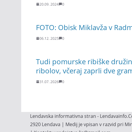
20.09. 2024
0
FOTO: Obisk Miklavža v Rad
06.12. 2025
0
Tudi pomurske ribiške družin
ribolov, včeraj zaprli dve g
31.07. 2026
0
Lendavska informativna stran - Lendavainfo.Co
2920 Lendava | Medij je vpisan v razvid pri M